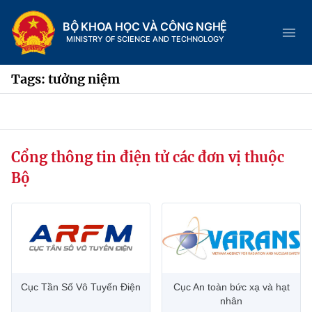
BỘ KHOA HỌC VÀ CÔNG NGHỆ
MINISTRY OF SCIENCE AND TECHNOLOGY
Tags: tưởng niệm
Danh mục
Cổng thông tin điện tử các đơn vị thuộc
Trang chủ
Bộ
Giới thiệu
Chức năng nhiệm vụ
Tin tức sự kiện
Dịch vụ công
Cơ cấu tổ chức
Khoa học và Công nghệ
Cục Tần Số Vô Tuyến Điện
Cục An toàn bức xạ và hạt
Hệ thống văn bản
Lịch sử phát triển
Đổi mới sáng tạo
nhân