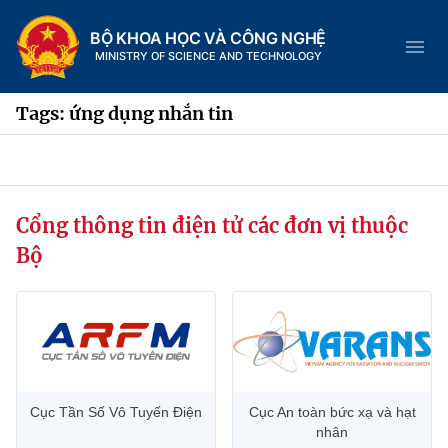
BỘ KHOA HỌC VÀ CÔNG NGHỆ
MINISTRY OF SCIENCE AND TECHNOLOGY
Tags: ứng dụng nhắn tin
Danh mục
Cổng thông tin điện tử các đơn vị thuộc
Trang chủ
Bộ
Giới thiệu
Chức năng nhiệm vụ
Tin tức sự kiện
Dịch vụ công
Cơ cấu tổ chức
Khoa học và Công nghệ
Cục Tần Số Vô Tuyến Điện
Cục An toàn bức xạ và hạt
Hệ thống văn bản
Lịch sử phát triển
Đổi mới sáng tạo
nhân