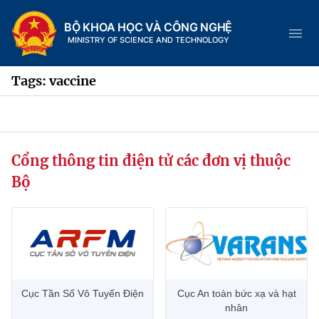
BỘ KHOA HỌC VÀ CÔNG NGHỆ
MINISTRY OF SCIENCE AND TECHNOLOGY
Tags: vaccine
Danh mục
Cổng thông tin điện tử các đơn vị thuộc
Trang chủ
Bộ
Giới thiệu
Chức năng nhiệm vụ
Tin tức sự kiện
Dịch vụ công
Cơ cấu tổ chức
Khoa học và Công nghệ
Cục Tần Số Vô Tuyến Điện
Cục An toàn bức xạ và hạt
Hệ thống văn bản
Lịch sử phát triển
Đổi mới sáng tạo
nhân