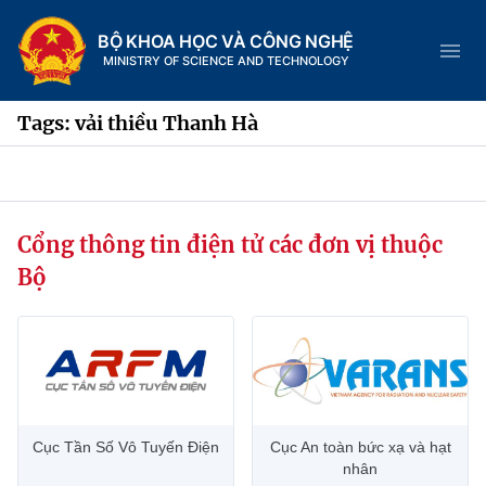
BỘ KHOA HỌC VÀ CÔNG NGHỆ
MINISTRY OF SCIENCE AND TECHNOLOGY
Tags: vải thiều Thanh Hà
Danh mục
Cổng thông tin điện tử các đơn vị thuộc
Trang chủ
Bộ
Giới thiệu
Chức năng nhiệm vụ
Tin tức sự kiện
Dịch vụ công
Cơ cấu tổ chức
Khoa học và Công nghệ
Cục Tần Số Vô Tuyến Điện
Cục An toàn bức xạ và hạt
Hệ thống văn bản
Lịch sử phát triển
Đổi mới sáng tạo
nhân