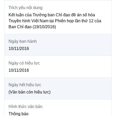
MST IOFFICE
Văn bản QPPL
Trích yếu nội dung
Sở Khoa học và Công nghệ
Chuyển đổi số
Kết luận của Trưởng ban Chỉ đạo đề án số hóa
THỐNG KÊ
Văn bản chỉ đạo điều hành
Bưu chính, Viễn thông
Truyền hình Việt Nam tại Phiên họp lần thứ 12 của
Ban Chỉ đạo (19/10/2016)
Multimedia
Khoa học và Công nghệ
Lấy ý kiến người dân về dự thảo VBQPPL
Sở hữu trí tuệ
THƯ ĐIỆN TỬ
Ngày ban hành
Đổi mới sáng tạo
Tiêu chuẩn, đo lường, chất lượng
10/11/2016
Khác
Chuyển đổi số
Năng lượng nguyên tử
Videos
Ngày có hiệu lực
Bưu chính, Viễn thông
10/11/2016
Tin tổng hợp
Infographic
Sở hữu trí tuệ
Tin địa phương
Ảnh
Ngày hết hiệu lực
(Văn bản còn hiệu lực)
Tiêu chuẩn, đo lường, chất lượng
Voice
Năng lượng nguyên tử
Hình thức văn bản
Nhiệm vụ trọng tâm
Thông báo