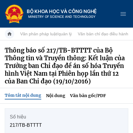
BỘ KHOA HỌC VÀ CÔNG NGHỆ
MINISTRY OF SCIENCE AND TECHNOLOGY
Văn phản pháp luật/quản lý
Văn bản chỉ đạo điều hành
Thông báo số 217/TB-BTTTT của Bộ
Thông tin và Truyền thông: Kết luận của
Danh mục
Trưởng ban Chỉ đạo đề án số hóa Truyền
Trang chủ
hình Việt Nam tại Phiên họp lần thứ 12
của Ban Chỉ đạo (19/10/2016)
Giới thiệu
Tóm tắt nội dung
Nội dung
Văn bản gốc/PDF
Chức năng nhiệm vụ
Tin tức sự kiện
Dịch vụ công
Cơ cấu tổ chức
Khoa học và Công nghệ
Số hiệu
217/TB-BTTTT
Hệ thống văn bản
Lịch sử phát triển
Đổi mới sáng tạo