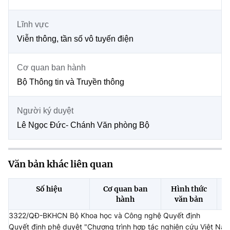
Chọn ngôn ngữ
Lĩnh vực
Vietnamese
English
Viễn thông, tần số vô tuyến điện
Cơ quan ban hành
BỘ KHOA HỌC VÀ CÔNG NGHỆ
Bộ Thông tin và Truyền thông
MINISTRY OF SCIENCE AND TECHNOLOGY
Điều khoản sử dụng
Theo dõi MST:
Góp ý
Người ký duyệt
Lê Ngọc Đức- Chánh Văn phòng Bộ
Cơ quan chủ quản: Bộ Khoa học và Công nghệ (MST)
Chịu trách nhiệm nội dung: Nguyễn Thị Hải Hằng
Văn bản khác liên quan
Giám đốc Trung tâm Truyền thông Khoa học và Công nghệ.
Liên hệ
Địa chỉ: Ban Biên tập Cổng TTĐT - 18 Nguyễn Du, TP. Hà Nội
Số hiệu
Cơ quan ban
Hình thức
Điện thoại: 024 3936 9506
hành
văn bản
Email:
stc@mst.gov.vn
3322/QĐ-BKHCN Bộ Khoa học và Công nghệ Quyết định
©2026 Bản quyền thuộc Bộ Khoa Học và Công Nghệ
Quyết định phê duyệt "Chương trình hợp tác nghiên cứu Việt Nam