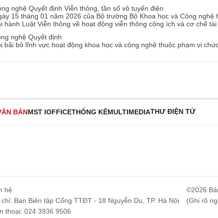
 nghệ Quyết định Viễn thông, tần số vô tuyến điện
gày 15 tháng 01 năm 2026 của Bộ trưởng Bộ Khoa học và Công nghệ h
i hành Luật Viễn thông về hoạt động viễn thông công ích và cơ chế tài
ng nghệ Quyết định
bị bãi bỏ lĩnh vực hoạt động khoa học và công nghệ thuộc phạm vi ch
THƯ ĐIỆN TỬ
VĂN BẢN
MST IOFFICE
THỐNG KÊ
MULTIMEDIA
n hệ
©2026 Bả
 chỉ: Ban Biên tập Cổng TTĐT - 18 Nguyễn Du, TP. Hà Nội
(Ghi rõ ng
n thoại: 024 3936 9506