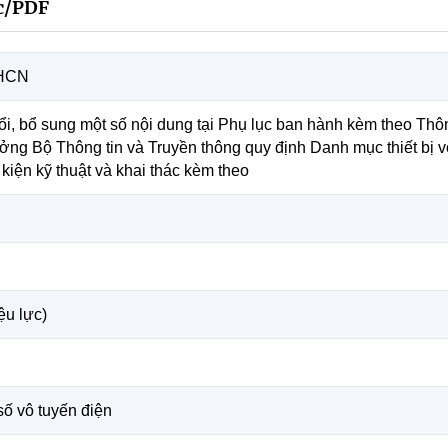
c/PDF
KHCN
i, bổ sung một số nội dung tại Phụ lục ban hành kèm theo Th
ởng Bộ Thông tin và Truyền thông quy định Danh mục thiết bị 
 kiện kỹ thuật và khai thác kèm theo
ệu lực)
số vô tuyến điện