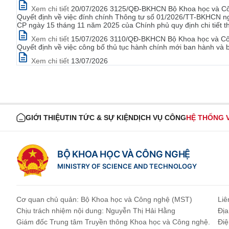
Xem chi tiết
20/07/2026 3125/QĐ-BKHCN Bộ Khoa học và Công
Quyết định về việc đính chính Thông tư số 01/2026/TT-BKHCN n
CP ngày 15 tháng 11 năm 2025 của Chính phủ quy định chi tiết th
Xem chi tiết
15/07/2026 3110/QĐ-BKHCN Bộ Khoa học và Cô
Quyết định về việc công bố thủ tục hành chính mới ban hành và 
Xem chi tiết
13/07/2026
GIỚI THIỆU
TIN TỨC & SỰ KIỆN
DỊCH VỤ CÔNG
HỆ THỐNG 
BỘ KHOA HỌC VÀ CÔNG NGHỆ
MINISTRY OF SCIENCE AND TECHNOLOGY
Cơ quan chủ quản: Bộ Khoa học và Công nghệ (MST)
Liê
Chịu trách nhiệm nội dung: Nguyễn Thị Hải Hằng
Địa
Giám đốc Trung tâm Truyền thông Khoa học và Công nghệ.
Điệ