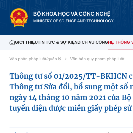
BỘ KHOA HỌC VÀ CÔNG NGHỆ
MINISTRY OF SCIENCE AND TECHNOLOGY
GIỚI THIỆU
TIN TỨC & SỰ KIỆN
DỊCH VỤ CÔNG
HỆ THỐNG 
Văn phản pháp luật/quản lý
Văn bản quy phạm pháp luật
Thông tư số 01/2025/TT-BKHCN củ
Thông tư Sửa đổi, bổ sung một số
ngày 14 tháng 10 năm 2021 của Bộ 
tuyến điện được miễn giấy phép sử 