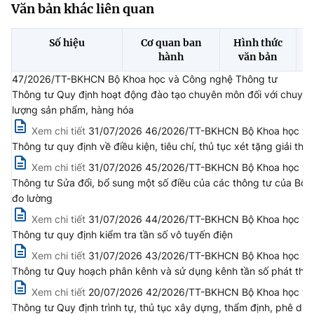
(Ghi rõ nguồn "https://mst.gov.vn" khi phát hành lại thông tin từ
Văn bản khác liên quan
website này)
Số hiệu
Cơ quan ban
Hình thức
hành
văn bản
47/2026/TT-BKHCN Bộ Khoa học và Công nghệ Thông tư
Thông tư Quy định hoạt động đào tạo chuyên môn đối với chuyên g
lượng sản phẩm, hàng hóa
Xem chi tiết
31/07/2026 46/2026/TT-BKHCN Bộ Khoa học và
Thông tư quy định về điều kiện, tiêu chí, thủ tục xét tặng giải 
Xem chi tiết
31/07/2026 45/2026/TT-BKHCN Bộ Khoa học và
Thông tư Sửa đổi, bổ sung một số điều của các thông tư của Bộ t
đo lường
Xem chi tiết
31/07/2026 44/2026/TT-BKHCN Bộ Khoa học và C
Thông tư quy định kiểm tra tần số vô tuyến điện
Xem chi tiết
31/07/2026 43/2026/TT-BKHCN Bộ Khoa học và C
Thông tư Quy hoạch phân kênh và sử dụng kênh tần số phát th
Xem chi tiết
20/07/2026 42/2026/TT-BKHCN Bộ Khoa học và
Thông tư Quy định trình tự, thủ tục xây dựng, thẩm định, phê du