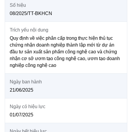
Số hiệu
MST IOFFICE
Văn bản QPPL
Sở Khoa học và Công nghệ
Chuyển đổi số
08/2025/TT-BKHCN
THỐNG KÊ
Văn bản chỉ đạo điều hành
Bưu chính, Viễn thông
Trích yếu nội dung
Multimedia
Khoa học và Công nghệ
Lấy ý kiến người dân về dự thảo VBQPPL
Sở hữu trí tuệ
Quy định về việc phân cấp trong thực hiện thủ tục
chứng nhận doanh nghiệp thành lập mới từ dự án
THƯ ĐIỆN TỬ
Đổi mới sáng tạo
đầu tư sản xuất sản phẩm công nghệ cao và chứng
Tiêu chuẩn, đo lường, chất lượng
nhận cơ sở ươm tạo công nghệ cao, ươm tạo doanh
Khác
Chuyển đổi số
nghiệp công nghệ cao
Năng lượng nguyên tử
Videos
Bưu chính, Viễn thông
Tin tổng hợp
Ngày ban hành
Infographic
21/06/2025
Sở hữu trí tuệ
Tin địa phương
Ảnh
Tiêu chuẩn, đo lường, chất lượng
Ngày có hiệu lực
Voice
01/07/2025
Năng lượng nguyên tử
Nhiệm vụ trọng tâm
Ngày hết hiệu lực