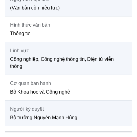
Chọn ngôn ngữ
(Văn bản còn hiệu lực)
Vietnamese
English
Hình thức văn bản
Thông tư
BỘ KHOA HỌC VÀ CÔNG NGHỆ
Lĩnh vực
MINISTRY OF SCIENCE AND TECHNOLOGY
Công nghiệp, Công nghệ thông tin, Điện tử viễn
Điều khoản sử dụng
Theo dõi MST:
Góp ý
thông
Cơ quan chủ quản: Bộ Khoa học và Công nghệ (MST)
Cơ quan ban hành
Chịu trách nhiệm nội dung: Nguyễn Thị Hải Hằng
Bộ Khoa học và Công nghệ
Giám đốc Trung tâm Truyền thông Khoa học và Công nghệ.
Liên hệ
Người ký duyệt
Địa chỉ: Ban Biên tập Cổng TTĐT - 18 Nguyễn Du, TP. Hà Nội
Bộ trưởng Nguyễn Mạnh Hùng
Điện thoại: 024 3936 9506
Email:
stc@mst.gov.vn
©2026 Bản quyền thuộc Bộ Khoa Học và Công Nghệ