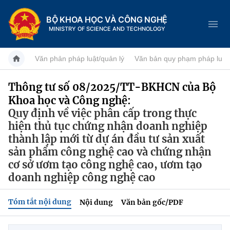
BỘ KHOA HỌC VÀ CÔNG NGHỆ
MINISTRY OF SCIENCE AND TECHNOLOGY
Văn phản pháp luật/quản lý
Văn bản quy phạm pháp luật
Thông tư số 08/2025/TT-BKHCN của Bộ
Khoa học và Công nghệ:
Danh mục
Quy định về việc phân cấp trong thực
Trang chủ
hiện thủ tục chứng nhận doanh nghiệp
thành lập mới từ dự án đầu tư sản xuất
Giới thiệu
sản phẩm công nghệ cao và chứng nhận
cơ sở ươm tạo công nghệ cao, ươm tạo
Chức năng nhiệm vụ
Tin tức sự kiện
doanh nghiệp công nghệ cao
Dịch vụ công
Cơ cấu tổ chức
Khoa học và Công nghệ
Tóm tắt nội dung
Nội dung
Văn bản gốc/PDF
Hệ thống văn bản
Lịch sử phát triển
Đổi mới sáng tạo