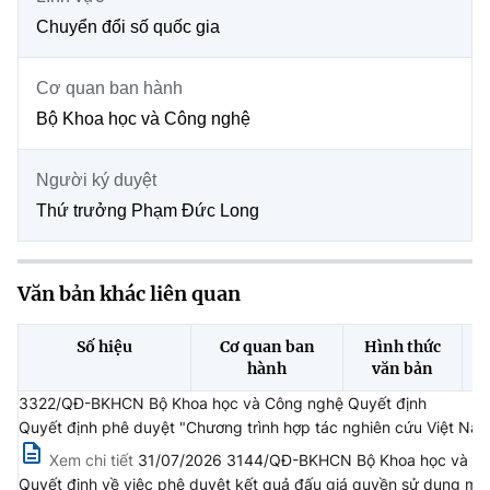
Chọn ngôn ngữ
Chuyển đổi số quốc gia
Vietnamese
English
Cơ quan ban hành
Bộ Khoa học và Công nghệ
BỘ KHOA HỌC VÀ CÔNG NGHỆ
Người ký duyệt
MINISTRY OF SCIENCE AND TECHNOLOGY
Thứ trưởng Phạm Đức Long
Điều khoản sử dụng
Theo dõi MST:
Góp ý
Văn bản khác liên quan
Cơ quan chủ quản: Bộ Khoa học và Công nghệ (MST)
Chịu trách nhiệm nội dung: Nguyễn Thị Hải Hằng
Số hiệu
Cơ quan ban
Hình thức
Giám đốc Trung tâm Truyền thông Khoa học và Công nghệ.
hành
văn bản
Liên hệ
Địa chỉ: Ban Biên tập Cổng TTĐT - 18 Nguyễn Du, TP. Hà Nội
3322/QĐ-BKHCN Bộ Khoa học và Công nghệ Quyết định
Điện thoại: 024 3936 9506
Quyết định phê duyệt "Chương trình hợp tác nghiên cứu Việt Nam
Email:
stc@mst.gov.vn
Xem chi tiết
31/07/2026 3144/QĐ-BKHCN Bộ Khoa học và Công
©2026 Bản quyền thuộc Bộ Khoa Học và Công Nghệ
Quyết định về việc phê duyệt kết quả đấu giá quyền sử dụng mã,