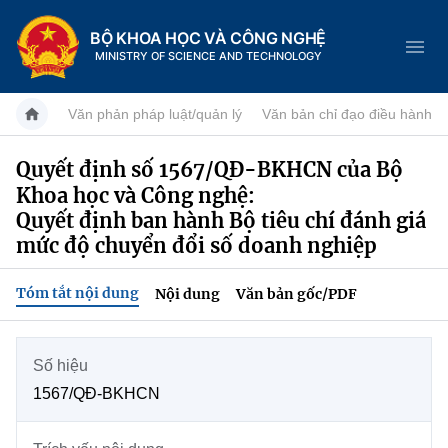
BỘ KHOA HỌC VÀ CÔNG NGHỆ
MINISTRY OF SCIENCE AND TECHNOLOGY
Văn phản pháp luật/quản lý
Văn bản chỉ đạo điều hành
Quyết định số 1567/QĐ-BKHCN của Bộ
Khoa học và Công nghệ:
Danh mục
Quyết định ban hành Bộ tiêu chí đánh giá
Trang chủ
mức độ chuyển đổi số doanh nghiệp
Giới thiệu
Tóm tắt nội dung
Nội dung
Văn bản gốc/PDF
Chức năng nhiệm vụ
Tin tức sự kiện
Số hiệu
Dịch vụ công
Cơ cấu tổ chức
Khoa học và Công nghệ
1567/QĐ-BKHCN
Hệ thống văn bản
Lịch sử phát triển
Đổi mới sáng tạo