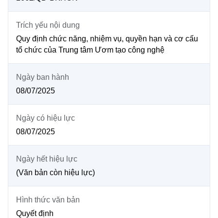
MST IOFFICE
Văn bản QPPL
Sở Khoa học và Công nghệ
Chuyển đổi số
Trích yếu nội dung
THỐNG KÊ
Văn bản chỉ đạo điều hành
Bưu chính, Viễn thông
Quy định chức năng, nhiệm vụ, quyền hạn và cơ cấu
tổ chức của Trung tâm Ươm tạo công nghệ
Multimedia
Khoa học và Công nghệ
Lấy ý kiến người dân về dự thảo VBQPPL
Sở hữu trí tuệ
THƯ ĐIỆN TỬ
Ngày ban hành
Đổi mới sáng tạo
Tiêu chuẩn, đo lường, chất lượng
08/07/2025
Khác
Chuyển đổi số
Năng lượng nguyên tử
Videos
Ngày có hiệu lực
Bưu chính, Viễn thông
08/07/2025
Tin tổng hợp
Infographic
Sở hữu trí tuệ
Tin địa phương
Ngày hết hiệu lực
Ảnh
(Văn bản còn hiệu lực)
Tiêu chuẩn, đo lường, chất lượng
Voice
Năng lượng nguyên tử
Hình thức văn bản
Nhiệm vụ trọng tâm
Quyết định