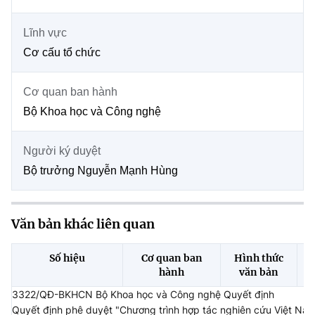
Chọn ngôn ngữ
Lĩnh vực
Vietnamese
English
Cơ cấu tổ chức
Cơ quan ban hành
BỘ KHOA HỌC VÀ CÔNG NGHỆ
Bộ Khoa học và Công nghệ
MINISTRY OF SCIENCE AND TECHNOLOGY
Điều khoản sử dụng
Theo dõi MST:
Góp ý
Người ký duyệt
Bộ trưởng Nguyễn Mạnh Hùng
Cơ quan chủ quản: Bộ Khoa học và Công nghệ (MST)
Chịu trách nhiệm nội dung: Nguyễn Thị Hải Hằng
Văn bản khác liên quan
Giám đốc Trung tâm Truyền thông Khoa học và Công nghệ.
Liên hệ
Địa chỉ: Ban Biên tập Cổng TTĐT - 18 Nguyễn Du, TP. Hà Nội
Số hiệu
Cơ quan ban
Hình thức
Điện thoại: 024 3936 9506
hành
văn bản
Email:
stc@mst.gov.vn
3322/QĐ-BKHCN Bộ Khoa học và Công nghệ Quyết định
©2026 Bản quyền thuộc Bộ Khoa Học và Công Nghệ
Quyết định phê duyệt "Chương trình hợp tác nghiên cứu Việt Nam