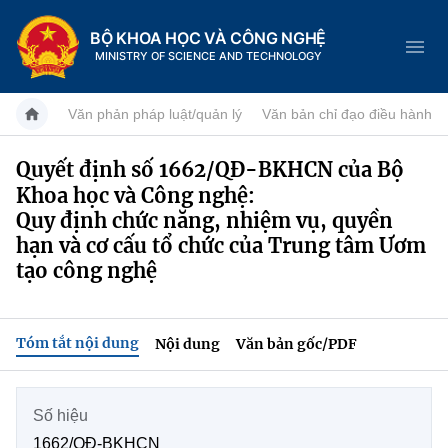
BỘ KHOA HỌC VÀ CÔNG NGHỆ
MINISTRY OF SCIENCE AND TECHNOLOGY
Văn phản pháp luật/quản lý
Văn bản chỉ đạo điều hành
Quyết định số 1662/QĐ-BKHCN của Bộ
Khoa học và Công nghệ:
Danh mục
Quy định chức năng, nhiệm vụ, quyền
Trang chủ
hạn và cơ cấu tổ chức của Trung tâm Ươm
tạo công nghệ
Giới thiệu
Chức năng nhiệm vụ
Tin tức sự kiện
Tóm tắt nội dung
Nội dung
Văn bản gốc/PDF
Dịch vụ công
Cơ cấu tổ chức
Khoa học và Công nghệ
Số hiệu
Hệ thống văn bản
Lịch sử phát triển
Đổi mới sáng tạo
1662/QĐ-BKHCN