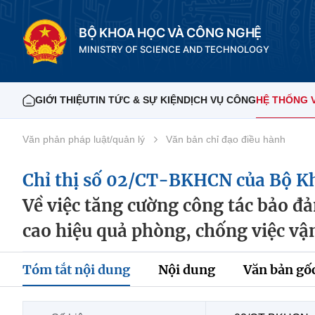
BỘ KHOA HỌC VÀ CÔNG NGHỆ
MINISTRY OF SCIENCE AND TECHNOLOGY
GIỚI THIỆU
TIN TỨC & SỰ KIỆN
DỊCH VỤ CÔNG
HỆ THỐNG 
Văn phản pháp luật/quản lý
Văn bản chỉ đạo điều hành
Chỉ thị số 02/CT-BKHCN của Bộ K
Về việc tăng cường công tác bảo đ
cao hiệu quả phòng, chống việc v
Tóm tắt nội dung
Nội dung
Văn bản gố