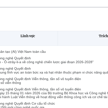
Lĩnh vực
Trích
hân tạo (AI) Việt Nam toàn cầu
ng nghệ Quyết định
- Ô-xtrây-li-a về công nghệ chiến lược giai đoạn 2026-2028"
ng nghệ Quyết định
 sung lĩnh vực an toàn bức xạ và hạt nhân thuộc phạm vi chức năng q
 nghệ Quyết định Viễn thông, tần số vô tuyến điện
 số viễn thông
 nghệ Quyết định Viễn thông, tần số vô tuyến điện
gày 15 tháng 01 năm 2026 của Bộ trưởng Bộ Khoa học và Công nghệ h
i hành Luật Viễn thông về hoạt động viễn thông công ích và cơ chế tài
g nghệ Quyết định Cơ cấu tổ chức
ỹ Đổi mới công nghệ quốc gia