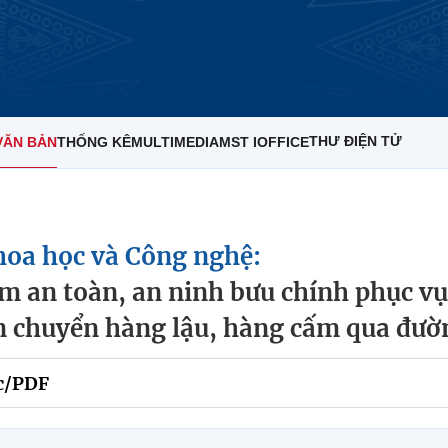
THƯ ĐIỆN TỬ
VĂN BẢN
THỐNG KÊ
MULTIMEDIA
MST IOFFICE
hoa học và Công nghệ:
ảm an toàn, an ninh bưu chính phục vụ
ận chuyển hàng lậu, hàng cấm qua đườ
c/PDF