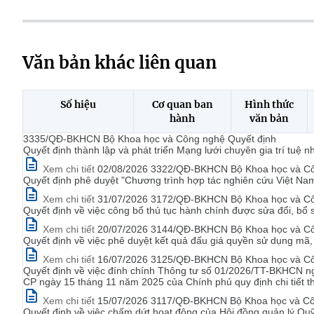
Văn bản khác liên quan
Số hiệu
Cơ quan ban
Hình thức
hành
văn bản
3335/QĐ-BKHCN Bộ Khoa học và Công nghệ Quyết định
Quyết định thành lập và phát triển Mạng lưới chuyên gia trí tuệ n
Xem chi tiết
02/08/2026 3322/QĐ-BKHCN Bộ Khoa học và Cô
Quyết định phê duyệt "Chương trình hợp tác nghiên cứu Việt Nam 
Xem chi tiết
31/07/2026 3172/QĐ-BKHCN Bộ Khoa học và Cô
Quyết định về việc công bố thủ tục hành chính được sửa đổi, bổ
Xem chi tiết
20/07/2026 3144/QĐ-BKHCN Bộ Khoa học và Công
Quyết định về việc phê duyệt kết quả đấu giá quyền sử dụng mã,
Xem chi tiết
16/07/2026 3125/QĐ-BKHCN Bộ Khoa học và Công
Quyết định về việc đính chính Thông tư số 01/2026/TT-BKHCN n
CP ngày 15 tháng 11 năm 2025 của Chính phủ quy định chi tiết th
Xem chi tiết
15/07/2026 3117/QĐ-BKHCN Bộ Khoa học và Côn
Quyết định về việc chấm dứt hoạt động của Hội đồng quản lý Qu