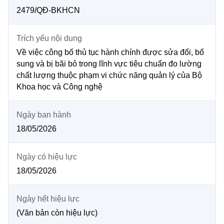
2479/QĐ-BKHCN
MST IOFFICE
Văn bản QPPL
Sở Khoa học và Công nghệ
Chuyển đổi số
THỐNG KÊ
Văn bản chỉ đạo điều hành
Trích yếu nội dung
Bưu chính, Viễn thông
Về việc công bố thủ tục hành chính được sửa đổi, bổ
Multimedia
Khoa học và Công nghệ
Lấy ý kiến người dân về dự thảo VBQPPL
sung và bị bãi bỏ trong lĩnh vực tiêu chuẩn đo lường
Sở hữu trí tuệ
chất lượng thuộc phạm vi chức năng quản lý của Bộ
THƯ ĐIỆN TỬ
Đổi mới sáng tạo
Khoa học và Công nghệ
Tiêu chuẩn, đo lường, chất lượng
Khác
Chuyển đổi số
Năng lượng nguyên tử
Ngày ban hành
Videos
18/05/2026
Bưu chính, Viễn thông
Tin tổng hợp
Infographic
Sở hữu trí tuệ
Ngày có hiệu lực
Tin địa phương
Ảnh
18/05/2026
Tiêu chuẩn, đo lường, chất lượng
Voice
Ngày hết hiệu lực
Năng lượng nguyên tử
Nhiệm vụ trọng tâm
(Văn bản còn hiệu lực)