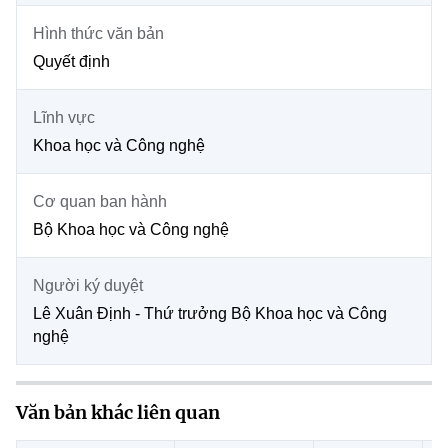
Chọn ngôn ngữ
Hình thức văn bản
Vietnamese
English
Quyết định
Lĩnh vực
Khoa học và Công nghệ
BỘ KHOA HỌC VÀ CÔNG NGHỆ
MINISTRY OF SCIENCE AND TECHNOLOGY
Cơ quan ban hành
Điều khoản sử dụng
Theo dõi MST:
Góp ý
Bộ Khoa học và Công nghệ
Cơ quan chủ quản: Bộ Khoa học và Công nghệ (MST)
Người ký duyệt
Chịu trách nhiệm nội dung: Nguyễn Thị Hải Hằng
Lê Xuân Định - Thứ trưởng Bộ Khoa học và Công
Giám đốc Trung tâm Truyền thông Khoa học và Công nghệ.
nghệ
Liên hệ
Địa chỉ: Ban Biên tập Cổng TTĐT - 18 Nguyễn Du, TP. Hà Nội
Điện thoại: 024 3936 9506
Email:
stc@mst.gov.vn
Văn bản khác liên quan
©2026 Bản quyền thuộc Bộ Khoa Học và Công Nghệ