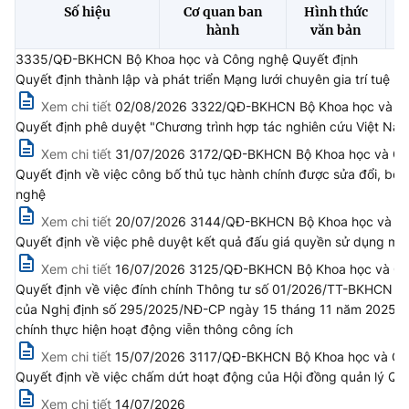
(Ghi rõ nguồn "https://mst.gov.vn" khi phát hành lại thông tin từ
Số hiệu
Cơ quan ban
Hình thức
website này)
hành
văn bản
3335/QĐ-BKHCN Bộ Khoa học và Công nghệ Quyết định
Quyết định thành lập và phát triển Mạng lưới chuyên gia trí tuệ n
Xem chi tiết
02/08/2026 3322/QĐ-BKHCN Bộ Khoa học và Cô
Quyết định phê duyệt "Chương trình hợp tác nghiên cứu Việt Nam
Xem chi tiết
31/07/2026 3172/QĐ-BKHCN Bộ Khoa học và Cô
Quyết định về việc công bố thủ tục hành chính được sửa đổi, bổ
nghệ
Xem chi tiết
20/07/2026 3144/QĐ-BKHCN Bộ Khoa học và Công
Quyết định về việc phê duyệt kết quả đấu giá quyền sử dụng mã,
Xem chi tiết
16/07/2026 3125/QĐ-BKHCN Bộ Khoa học và Công
Quyết định về việc đính chính Thông tư số 01/2026/TT-BKHCN n
của Nghị định số 295/2025/NĐ-CP ngày 15 tháng 11 năm 2025 của C
chính thực hiện hoạt động viễn thông công ích
Xem chi tiết
15/07/2026 3117/QĐ-BKHCN Bộ Khoa học và Côn
Quyết định về việc chấm dứt hoạt động của Hội đồng quản lý Qu
Xem chi tiết
14/07/2026