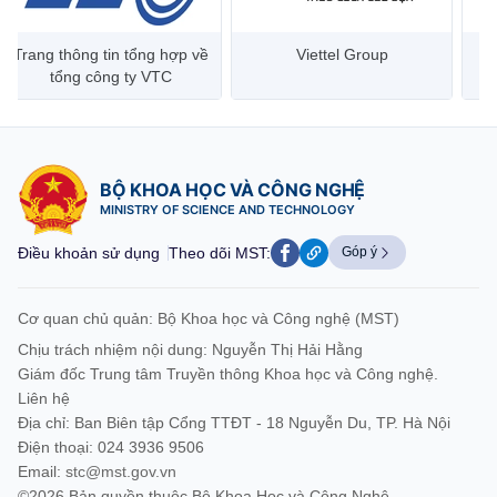
Trang thông tin tổng hợp về
Viettel Group
tổng công ty VTC
BỘ KHOA HỌC VÀ CÔNG NGHỆ
MINISTRY OF SCIENCE AND TECHNOLOGY
Điều khoản sử dụng
Theo dõi MST:
Góp ý
Cơ quan chủ quản: Bộ Khoa học và Công nghệ (MST)
Chịu trách nhiệm nội dung: Nguyễn Thị Hải Hằng
Giám đốc Trung tâm Truyền thông Khoa học và Công nghệ.
Liên hệ
Địa chỉ: Ban Biên tập Cổng TTĐT - 18 Nguyễn Du, TP. Hà Nội
Điện thoại: 024 3936 9506
Email:
stc@mst.gov.vn
©2026 Bản quyền thuộc Bộ Khoa Học và Công Nghệ