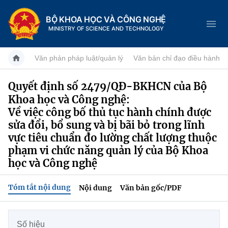
BỘ KHOA HỌC VÀ CÔNG NGHỆ
MINISTRY OF SCIENCE AND TECHNOLOGY
Văn phản pháp luật/quản lý
Văn bản chỉ đạo điều hành
Quyết định số 2479/QĐ-BKHCN của Bộ
Khoa học và Công nghệ:
Danh mục
Về việc công bố thủ tục hành chính được
Trang chủ
sửa đổi, bổ sung và bị bãi bỏ trong lĩnh
vực tiêu chuẩn đo lường chất lượng thuộc
Giới thiệu
phạm vi chức năng quản lý của Bộ Khoa
học và Công nghệ
Chức năng nhiệm vụ
Tin tức sự kiện
Tóm tắt nội dung
Nội dung
Văn bản gốc/PDF
Dịch vụ công
Cơ cấu tổ chức
Khoa học và Công nghệ
Hệ thống văn bản
Lịch sử phát triển
Đổi mới sáng tạo
Số hiệu