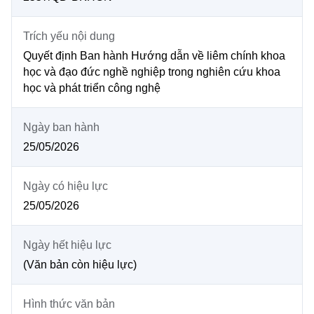
MST IOFFICE
Văn bản QPPL
Sở Khoa học và Công nghệ
Chuyển đổi số
Trích yếu nội dung
THỐNG KÊ
Văn bản chỉ đạo điều hành
Bưu chính, Viễn thông
Quyết định Ban hành Hướng dẫn về liêm chính khoa
học và đạo đức nghề nghiệp trong nghiên cứu khoa
Multimedia
Khoa học và Công nghệ
Lấy ý kiến người dân về dự thảo VBQPPL
học và phát triển công nghệ
Sở hữu trí tuệ
THƯ ĐIỆN TỬ
Đổi mới sáng tạo
Tiêu chuẩn, đo lường, chất lượng
Ngày ban hành
Khác
25/05/2026
Chuyển đổi số
Năng lượng nguyên tử
Videos
Bưu chính, Viễn thông
Ngày có hiệu lực
Tin tổng hợp
Infographic
25/05/2026
Sở hữu trí tuệ
Tin địa phương
Ảnh
Ngày hết hiệu lực
Tiêu chuẩn, đo lường, chất lượng
Voice
(Văn bản còn hiệu lực)
Năng lượng nguyên tử
Nhiệm vụ trọng tâm
Hình thức văn bản