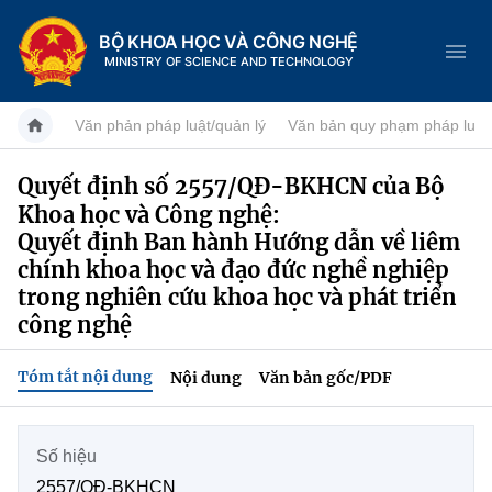
BỘ KHOA HỌC VÀ CÔNG NGHỆ
MINISTRY OF SCIENCE AND TECHNOLOGY
Văn phản pháp luật/quản lý
Văn bản quy phạm pháp luật
Quyết định số 2557/QĐ-BKHCN của Bộ
Khoa học và Công nghệ:
Danh mục
Quyết định Ban hành Hướng dẫn về liêm
Trang chủ
chính khoa học và đạo đức nghề nghiệp
trong nghiên cứu khoa học và phát triển
Giới thiệu
công nghệ
Chức năng nhiệm vụ
Tin tức sự kiện
Tóm tắt nội dung
Nội dung
Văn bản gốc/PDF
Dịch vụ công
Cơ cấu tổ chức
Khoa học và Công nghệ
Số hiệu
Hệ thống văn bản
Lịch sử phát triển
Đổi mới sáng tạo
2557/QĐ-BKHCN