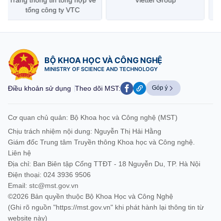
Trang thông tin tổng hợp về
Viettel Group
tổng công ty VTC
BỘ KHOA HỌC VÀ CÔNG NGHỆ
MINISTRY OF SCIENCE AND TECHNOLOGY
Điều khoản sử dụng
Theo dõi MST:
Góp ý
Cơ quan chủ quản: Bộ Khoa học và Công nghệ (MST)
Chịu trách nhiệm nội dung: Nguyễn Thị Hải Hằng
Giám đốc Trung tâm Truyền thông Khoa học và Công nghệ.
Liên hệ
Địa chỉ: Ban Biên tập Cổng TTĐT - 18 Nguyễn Du, TP. Hà Nội
Điện thoại: 024 3936 9506
Email:
stc@mst.gov.vn
©2026 Bản quyền thuộc Bộ Khoa Học và Công Nghệ
(Ghi rõ nguồn "https://mst.gov.vn" khi phát hành lại thông tin từ
website này)