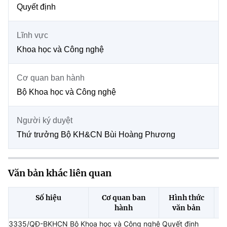
Chọn ngôn ngữ
Quyết định
Vietnamese
English
Lĩnh vực
Khoa học và Công nghệ
Cơ quan ban hành
BỘ KHOA HỌC VÀ CÔNG NGHỆ
MINISTRY OF SCIENCE AND TECHNOLOGY
Bộ Khoa học và Công nghệ
Điều khoản sử dụng
Theo dõi MST:
Góp ý
Người ký duyệt
Thứ trưởng Bộ KH&CN Bùi Hoàng Phương
Cơ quan chủ quản: Bộ Khoa học và Công nghệ (MST)
Chịu trách nhiệm nội dung: Nguyễn Thị Hải Hằng
Giám đốc Trung tâm Truyền thông Khoa học và Công nghệ.
Văn bản khác liên quan
Liên hệ
Địa chỉ: Ban Biên tập Cổng TTĐT - 18 Nguyễn Du, TP. Hà Nội
Điện thoại: 024 3936 9506
Số hiệu
Cơ quan ban
Hình thức
Email:
stc@mst.gov.vn
hành
văn bản
©2026 Bản quyền thuộc Bộ Khoa Học và Công Nghệ
3335/QĐ-BKHCN Bộ Khoa học và Công nghệ Quyết định