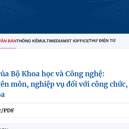
THƯ ĐIỆN TỬ
VĂN BẢN
THỐNG KÊ
MULTIMEDIA
MST IOFFICE
ủa Bộ Khoa học và Công nghệ:
n môn, nghiệp vụ đối với công chức,
́a
c/PDF