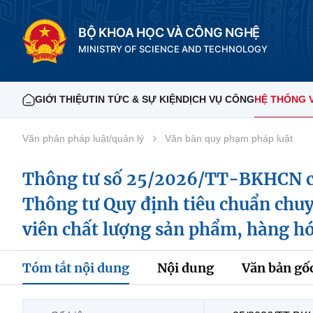
BỘ KHOA HỌC VÀ CÔNG NGHỆ
MINISTRY OF SCIENCE AND TECHNOLOGY
GIỚI THIỆU
TIN TỨC & SỰ KIỆN
DỊCH VỤ CÔNG
HỆ THỐNG 
Văn phản pháp luật/quản lý
Văn bản quy phạm pháp luật
Thông tư số 25/2026/TT-BKHCN c
Thông tư Quy định tiêu chuẩn chuyê
viên chất lượng sản phẩm, hàng ho
Tóm tắt nội dung
Nội dung
Văn bản gố