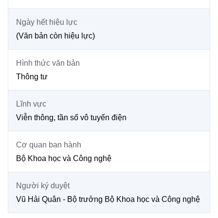
Chọn ngôn ngữ
Ngày hết hiệu lực
Vietnamese
English
(Văn bản còn hiệu lực)
Hình thức văn bản
BỘ KHOA HỌC VÀ CÔNG NGHỆ
Thông tư
MINISTRY OF SCIENCE AND TECHNOLOGY
Điều khoản sử dụng
Theo dõi MST:
Góp ý
Lĩnh vực
Viễn thông, tần số vô tuyến điện
Cơ quan chủ quản: Bộ Khoa học và Công nghệ (MST)
Cơ quan ban hành
Chịu trách nhiệm nội dung: Nguyễn Thị Hải Hằng
Giám đốc Trung tâm Truyền thông Khoa học và Công nghệ.
Bộ Khoa học và Công nghệ
Liên hệ
Địa chỉ: Ban Biên tập Cổng TTĐT - 18 Nguyễn Du, TP. Hà Nội
Người ký duyệt
Điện thoại: 024 3936 9506
Email:
stc@mst.gov.vn
Vũ Hải Quân - Bộ trưởng Bộ Khoa học và Công nghệ
©2026 Bản quyền thuộc Bộ Khoa Học và Công Nghệ