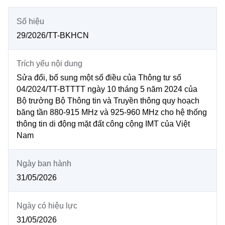
MST IOFFICE
Văn bản QPPL
Sở Khoa học và Công nghệ
Chuyển đổi số
Số hiệu
THỐNG KÊ
29/2026/TT-BKHCN
Văn bản chỉ đạo điều hành
Bưu chính, Viễn thông
Multimedia
Khoa học và Công nghệ
Lấy ý kiến người dân về dự thảo VBQPPL
Trích yếu nội dung
Sở hữu trí tuệ
Sửa đổi, bổ sung một số điều của Thông tư số
THƯ ĐIỆN TỬ
Đổi mới sáng tạo
Tiêu chuẩn, đo lường, chất lượng
04/2024/TT-BTTTT ngày 10 tháng 5 năm 2024 của
Khác
Bộ trưởng Bộ Thông tin và Truyền thông quy hoạch
Chuyển đổi số
băng tần 880-915 MHz và 925-960 MHz cho hệ thống
Năng lượng nguyên tử
Videos
thông tin di động mặt đất công cộng IMT của Việt
Bưu chính, Viễn thông
Nam
Tin tổng hợp
Infographic
Sở hữu trí tuệ
Tin địa phương
Ngày ban hành
Ảnh
31/05/2026
Tiêu chuẩn, đo lường, chất lượng
Voice
Ngày có hiệu lực
Năng lượng nguyên tử
Nhiệm vụ trọng tâm
31/05/2026