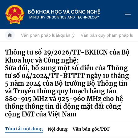
BỘ KHOA HỌC VÀ CÔNG NGHỆ
MINISTRY OF SCIENCE AND TECHNOLOGY
Văn phản pháp luật/quản lý
Văn bản quy phạm pháp luật
Thông tư số 29/2026/TT-BKHCN của Bộ
Khoa học và Công nghệ:
Danh mục
Sửa đổi, bổ sung một số điều của Thông
Trang chủ
tư số 04/2024/TT-BTTTT ngày 10 tháng
5 năm 2024 của Bộ trưởng Bộ Thông tin
Giới thiệu
và Truyền thông quy hoạch băng tần
880-915 MHz và 925-960 MHz cho hệ
Chức năng nhiệm vụ
Tin tức sự kiện
thống thông tin di động mặt đất công
cộng IMT của Việt Nam
Dịch vụ công
Cơ cấu tổ chức
Khoa học và Công nghệ
Tóm tắt nội dung
Nội dung
Văn bản gốc/PDF
Hệ thống văn bản
Lịch sử phát triển
Đổi mới sáng tạo