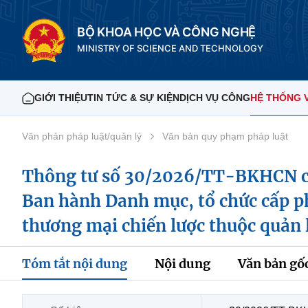
BỘ KHOA HỌC VÀ CÔNG NGHỆ
MINISTRY OF SCIENCE AND TECHNOLOGY
GIỚI THIỆU
TIN TỨC & SỰ KIỆN
DỊCH VỤ CÔNG
HỆ THỐNG 
Văn phản pháp luật/quản lý
Văn bản quy phạm pháp luật
Thông tư số 30/2026/TT-BKHCN c
Ban hành Danh mục, tổ chức cấp ph
thương mại chiến lược thuộc quản
Tóm tắt nội dung
Nội dung
Văn bản gố