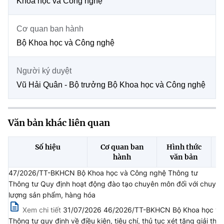
Khoa học và Công nghệ
Chọn ngôn ngữ
Vietnamese
English
Cơ quan ban hành
Bộ Khoa học và Công nghệ
Người ký duyệt
BỘ KHOA HỌC VÀ CÔNG NGHỆ
Vũ Hải Quân - Bộ trưởng Bộ Khoa học và Công nghệ
MINISTRY OF SCIENCE AND TECHNOLOGY
Điều khoản sử dụng
Theo dõi MST:
Góp ý
Văn bản khác liên quan
Cơ quan chủ quản: Bộ Khoa học và Công nghệ (MST)
Số hiệu
Cơ quan ban
Hình thức
Chịu trách nhiệm nội dung: Nguyễn Thị Hải Hằng
hành
văn bản
Giám đốc Trung tâm Truyền thông Khoa học và Công nghệ.
Liên hệ
47/2026/TT-BKHCN Bộ Khoa học và Công nghệ Thông tư
Địa chỉ: Ban Biên tập Cổng TTĐT - 18 Nguyễn Du, TP. Hà Nội
Thông tư Quy định hoạt động đào tạo chuyên môn đối với chuyên g
Điện thoại: 024 3936 9506
lượng sản phẩm, hàng hóa
Email:
stc@mst.gov.vn
Xem chi tiết
31/07/2026 46/2026/TT-BKHCN Bộ Khoa học và
©2026 Bản quyền thuộc Bộ Khoa Học và Công Nghệ
Thông tư quy định về điều kiện, tiêu chí, thủ tục xét tặng giải 