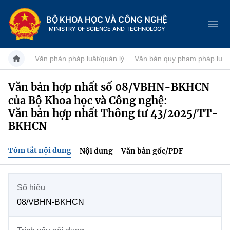
BỘ KHOA HỌC VÀ CÔNG NGHỆ
MINISTRY OF SCIENCE AND TECHNOLOGY
Văn phản pháp luật/quản lý
Văn bản quy phạm pháp luật
Văn bản hợp nhất số 08/VBHN-BKHCN
của Bộ Khoa học và Công nghệ:
Danh mục
Văn bản hợp nhất Thông tư 43/2025/TT-
Trang chủ
BKHCN
Giới thiệu
Tóm tắt nội dung
Nội dung
Văn bản gốc/PDF
Chức năng nhiệm vụ
Tin tức sự kiện
Số hiệu
Dịch vụ công
Cơ cấu tổ chức
Khoa học và Công nghệ
08/VBHN-BKHCN
Hệ thống văn bản
Lịch sử phát triển
Đổi mới sáng tạo