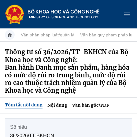
BỘ KHOA HỌC VÀ CÔNG NGHỆ
MINISTRY OF SCIENCE AND TECHNOLOGY
Văn phản pháp luật/quản lý
Văn bản quy phạm pháp luật
Thông tư số 36/2026/TT-BKHCN của Bộ
Khoa học và Công nghệ:
Danh mục
Ban hành Danh mục sản phẩm, hàng hóa
Trang chủ
có mức độ rủi ro trung bình, mức độ rủi
ro cao thuộc trách nhiệm quản lý của Bộ
Giới thiệu
Khoa học và Công nghệ
Chức năng nhiệm vụ
Tin tức sự kiện
Tóm tắt nội dung
Nội dung
Văn bản gốc/PDF
Dịch vụ công
Cơ cấu tổ chức
Khoa học và Công nghệ
Số hiệu
Hệ thống văn bản
Lịch sử phát triển
Đổi mới sáng tạo
36/2026/TT-BKHCN