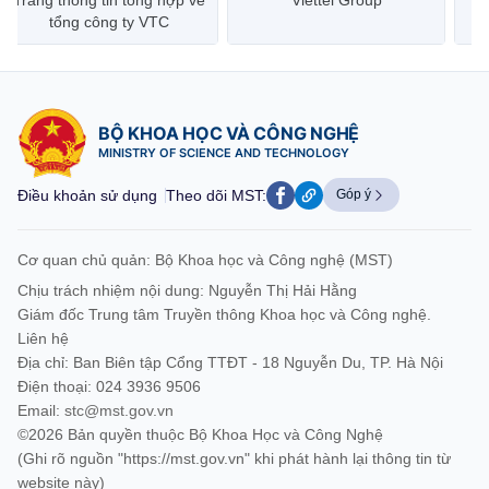
Trang thông tin tổng hợp về
Viettel Group
tổng công ty VTC
BỘ KHOA HỌC VÀ CÔNG NGHỆ
MINISTRY OF SCIENCE AND TECHNOLOGY
Điều khoản sử dụng
Theo dõi MST:
Góp ý
Cơ quan chủ quản: Bộ Khoa học và Công nghệ (MST)
Chịu trách nhiệm nội dung: Nguyễn Thị Hải Hằng
Giám đốc Trung tâm Truyền thông Khoa học và Công nghệ.
Liên hệ
Địa chỉ: Ban Biên tập Cổng TTĐT - 18 Nguyễn Du, TP. Hà Nội
Điện thoại: 024 3936 9506
Email:
stc@mst.gov.vn
©2026 Bản quyền thuộc Bộ Khoa Học và Công Nghệ
(Ghi rõ nguồn "https://mst.gov.vn" khi phát hành lại thông tin từ
website này)