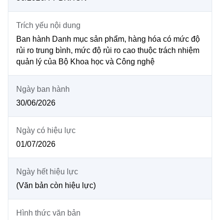
MST IOFFICE
Văn bản QPPL
Sở Khoa học và Công nghệ
Chuyển đổi số
Trích yếu nội dung
THỐNG KÊ
Văn bản chỉ đạo điều hành
Bưu chính, Viễn thông
Ban hành Danh mục sản phẩm, hàng hóa có mức độ
rủi ro trung bình, mức độ rủi ro cao thuộc trách nhiệm
Multimedia
Khoa học và Công nghệ
Lấy ý kiến người dân về dự thảo VBQPPL
quản lý của Bộ Khoa học và Công nghệ
Sở hữu trí tuệ
THƯ ĐIỆN TỬ
Đổi mới sáng tạo
Tiêu chuẩn, đo lường, chất lượng
Ngày ban hành
Khác
30/06/2026
Chuyển đổi số
Năng lượng nguyên tử
Videos
Bưu chính, Viễn thông
Ngày có hiệu lực
Tin tổng hợp
Infographic
01/07/2026
Sở hữu trí tuệ
Tin địa phương
Ảnh
Ngày hết hiệu lực
Tiêu chuẩn, đo lường, chất lượng
Voice
(Văn bản còn hiệu lực)
Năng lượng nguyên tử
Nhiệm vụ trọng tâm
Hình thức văn bản