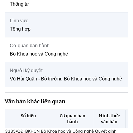
Chọn ngôn ngữ
Thông tư
Vietnamese
English
Lĩnh vực
Tổng hợp
Cơ quan ban hành
BỘ KHOA HỌC VÀ CÔNG NGHỆ
MINISTRY OF SCIENCE AND TECHNOLOGY
Bộ Khoa học và Công nghệ
Điều khoản sử dụng
Theo dõi MST:
Góp ý
Người ký duyệt
Vũ Hải Quân - Bộ trưởng Bộ Khoa học và Công nghệ
Cơ quan chủ quản: Bộ Khoa học và Công nghệ (MST)
Chịu trách nhiệm nội dung: Nguyễn Thị Hải Hằng
Giám đốc Trung tâm Truyền thông Khoa học và Công nghệ.
Văn bản khác liên quan
Liên hệ
Địa chỉ: Ban Biên tập Cổng TTĐT - 18 Nguyễn Du, TP. Hà Nội
Điện thoại: 024 3936 9506
Số hiệu
Cơ quan ban
Hình thức
Email:
stc@mst.gov.vn
hành
văn bản
©2026 Bản quyền thuộc Bộ Khoa Học và Công Nghệ
3335/QĐ-BKHCN Bộ Khoa học và Công nghệ Quyết định