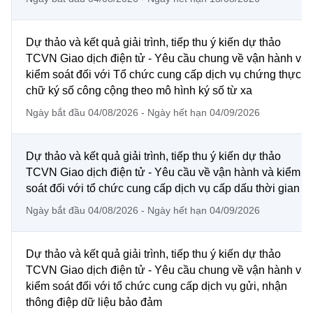
Chọn ngôn ngữ
Vietnamese
English
Dự thảo và kết quả giải trình, tiếp thu ý kiến dự thảo
TCVN Giao dịch điện tử - Yêu cầu chung về vận hành và
kiểm soát đối với Tổ chức cung cấp dịch vụ chứng thực
chữ ký số công cộng theo mô hình ký số từ xa
BỘ KHOA HỌC VÀ CÔNG NGHỆ
Ngày bắt đầu 04/08/2026 - Ngày hết hạn 04/09/2026
MINISTRY OF SCIENCE AND TECHNOLOGY
Điều khoản sử dụng
Theo dõi MST:
Góp ý
Dự thảo và kết quả giải trình, tiếp thu ý kiến dự thảo
TCVN Giao dịch điện tử - Yêu cầu về vận hành và kiểm
Cơ quan chủ quản: Bộ Khoa học và Công nghệ (MST)
soát đối với tổ chức cung cấp dịch vụ cấp dấu thời gian
Chịu trách nhiệm nội dung: Nguyễn Thị Hải Hằng
Ngày bắt đầu 04/08/2026 - Ngày hết hạn 04/09/2026
Giám đốc Trung tâm Truyền thông Khoa học và Công nghệ.
Liên hệ
Địa chỉ: Ban Biên tập Cổng TTĐT - 18 Nguyễn Du, TP. Hà Nội
Dự thảo và kết quả giải trình, tiếp thu ý kiến dự thảo
Điện thoại: 024 3936 9506
TCVN Giao dịch điện tử - Yêu cầu chung về vận hành và
Email:
stc@mst.gov.vn
kiểm soát đối với tổ chức cung cấp dịch vụ gửi, nhận
©2026 Bản quyền thuộc Bộ Khoa Học và Công Nghệ
thông điệp dữ liệu bảo đảm
(Ghi rõ nguồn "https://mst.gov.vn" khi phát hành lại thông tin từ