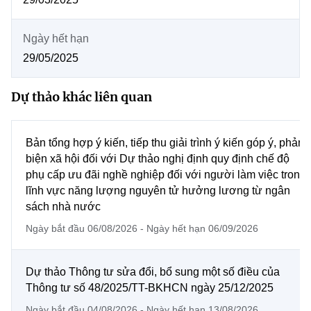
MST IOFFICE
Văn bản QPPL
Chuyển đổi số
Sở Khoa học và Công nghệ
Ngày hết hạn
THỐNG KÊ
Văn bản chỉ đạo điều hành
Bưu chính, Viễn thông
29/05/2025
Multimedia
Khoa học và Công nghệ
Lấy ý kiến người dân về dự thảo VBQPPL
Sở hữu trí tuệ
Dự thảo khác liên quan
THƯ ĐIỆN TỬ
Đổi mới sáng tạo
Tiêu chuẩn, đo lường, chất lượng
Khác
Bản tổng hợp ý kiến, tiếp thu giải trình ý kiến góp ý, phản
Chuyển đổi số
Năng lượng nguyên tử
biện xã hội đối với Dự thảo nghị định quy định chế độ
Videos
phụ cấp ưu đãi nghề nghiệp đối với người làm việc trong
Bưu chính, Viễn thông
Tin tổng hợp
lĩnh vực năng lượng nguyên tử hưởng lương từ ngân
Infographic
sách nhà nước
Sở hữu trí tuệ
Ảnh
Tin địa phương
Ngày bắt đầu 06/08/2026 - Ngày hết hạn 06/09/2026
Tiêu chuẩn, đo lường, chất lượng
Voice
Dự thảo Thông tư sửa đổi, bổ sung một số điều của
Năng lượng nguyên tử
Nhiệm vụ trọng tâm
Thông tư số 48/2025/TT-BKHCN ngày 25/12/2025
Ngày bắt đầu 04/08/2026 - Ngày hết hạn 13/08/2026