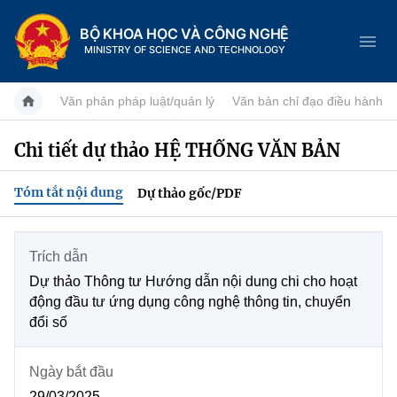
BỘ KHOA HỌC VÀ CÔNG NGHỆ
MINISTRY OF SCIENCE AND TECHNOLOGY
Văn phản pháp luật/quản lý
Văn bản chỉ đạo điều hành
Chi tiết dự thảo HỆ THỐNG VĂN BẢN
Danh mục
Tóm tắt nội dung
Dự thảo gốc/PDF
Trang chủ
Giới thiệu
Trích dẫn
Dự thảo Thông tư Hướng dẫn nội dung chi cho hoạt
Tin tức sự kiện
Chức năng nhiệm vụ
động đầu tư ứng dụng công nghệ thông tin, chuyển
đổi số
Dịch vụ công
Khoa học và Công nghệ
Cơ cấu tổ chức
Hệ thống văn bản
Ngày bắt đầu
Đổi mới sáng tạo
Lịch sử phát triển
29/03/2025