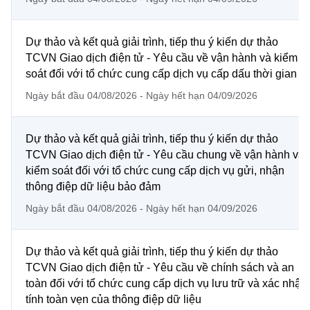
Chọn ngôn ngữ
Vietnamese
English
Dự thảo và kết quả giải trình, tiếp thu ý kiến dự thảo
TCVN Giao dịch điện tử - Yêu cầu về vận hành và kiểm
soát đối với tổ chức cung cấp dịch vụ cấp dấu thời gian
Ngày bắt đầu 04/08/2026 - Ngày hết hạn 04/09/2026
BỘ KHOA HỌC VÀ CÔNG NGHỆ
MINISTRY OF SCIENCE AND TECHNOLOGY
Dự thảo và kết quả giải trình, tiếp thu ý kiến dự thảo
Điều khoản sử dụng
Theo dõi MST:
Góp ý
TCVN Giao dịch điện tử - Yêu cầu chung về vận hành và
kiểm soát đối với tổ chức cung cấp dịch vụ gửi, nhận
Cơ quan chủ quản: Bộ Khoa học và Công nghệ (MST)
thông điệp dữ liệu bảo đảm
Chịu trách nhiệm nội dung: Nguyễn Thị Hải Hằng
Ngày bắt đầu 04/08/2026 - Ngày hết hạn 04/09/2026
Giám đốc Trung tâm Truyền thông Khoa học và Công nghệ.
Liên hệ
Địa chỉ: Ban Biên tập Cổng TTĐT - 18 Nguyễn Du, TP. Hà Nội
Dự thảo và kết quả giải trình, tiếp thu ý kiến dự thảo
Điện thoại: 024 3936 9506
TCVN Giao dịch điện tử - Yêu cầu về chính sách và an
Email:
stc@mst.gov.vn
toàn đối với tổ chức cung cấp dịch vụ lưu trữ và xác nhận
©2026 Bản quyền thuộc Bộ Khoa Học và Công Nghệ
tính toàn vẹn của thông điệp dữ liệu
(Ghi rõ nguồn "https://mst.gov.vn" khi phát hành lại thông tin từ