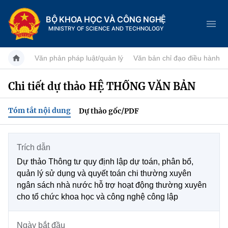
BỘ KHOA HỌC VÀ CÔNG NGHỆ
MINISTRY OF SCIENCE AND TECHNOLOGY
Văn phản pháp luật/quản lý
Văn bản chỉ đạo điều hành
Chi tiết dự thảo HỆ THỐNG VĂN BẢN
Danh mục
Tóm tắt nội dung
Dự thảo gốc/PDF
Trang chủ
Giới thiệu
Trích dẫn
Dự thảo Thông tư quy định lập dự toán, phân bổ,
Tin tức sự kiện
Chức năng nhiệm vụ
quản lý sử dụng và quyết toán chi thường xuyên
ngân sách nhà nước hỗ trợ hoạt động thường xuyên
Dịch vụ công
Khoa học và Công nghệ
Cơ cấu tổ chức
cho tổ chức khoa học và công nghệ công lập
Hệ thống văn bản
Đổi mới sáng tạo
Lịch sử phát triển
Ngày bắt đầu