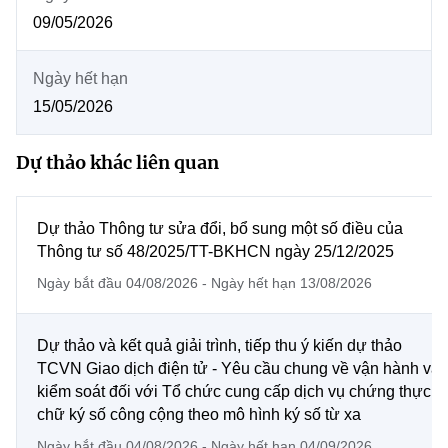
MST IOFFICE
Văn bản QPPL
09/05/2026
Chuyển đổi số
Sở Khoa học và Công nghệ
THỐNG KÊ
Văn bản chỉ đạo điều hành
Bưu chính, Viễn thông
Ngày hết hạn
Multimedia
15/05/2026
Khoa học và Công nghệ
Lấy ý kiến người dân về dự thảo VBQPPL
Sở hữu trí tuệ
THƯ ĐIỆN TỬ
Đổi mới sáng tạo
Dự thảo khác liên quan
Tiêu chuẩn, đo lường, chất lượng
Khác
Chuyển đổi số
Năng lượng nguyên tử
Dự thảo Thông tư sửa đổi, bổ sung một số điều của
Videos
Thông tư số 48/2025/TT-BKHCN ngày 25/12/2025
Bưu chính, Viễn thông
Tin tổng hợp
Infographic
Ngày bắt đầu 04/08/2026 - Ngày hết hạn 13/08/2026
Sở hữu trí tuệ
Ảnh
Tin địa phương
Dự thảo và kết quả giải trình, tiếp thu ý kiến dự thảo
Tiêu chuẩn, đo lường, chất lượng
Voice
TCVN Giao dịch điện tử - Yêu cầu chung về vận hành và
kiểm soát đối với Tổ chức cung cấp dịch vụ chứng thực
Năng lượng nguyên tử
Nhiệm vụ trọng tâm
chữ ký số công cộng theo mô hình ký số từ xa
Ngày bắt đầu 04/08/2026 - Ngày hết hạn 04/09/2026