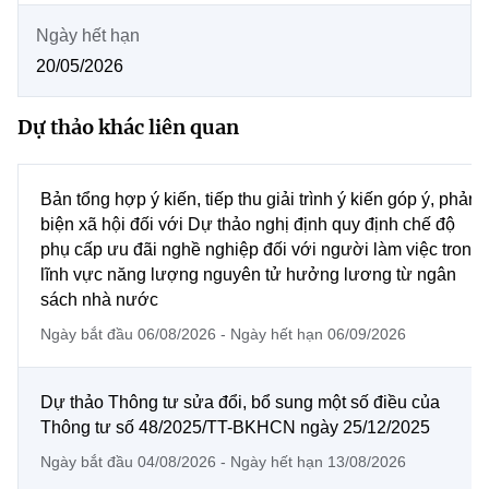
MST IOFFICE
Văn bản QPPL
Chuyển đổi số
Sở Khoa học và Công nghệ
Ngày hết hạn
THỐNG KÊ
20/05/2026
Văn bản chỉ đạo điều hành
Bưu chính, Viễn thông
Multimedia
Khoa học và Công nghệ
Dự thảo khác liên quan
Lấy ý kiến người dân về dự thảo VBQPPL
Sở hữu trí tuệ
THƯ ĐIỆN TỬ
Đổi mới sáng tạo
Tiêu chuẩn, đo lường, chất lượng
Bản tổng hợp ý kiến, tiếp thu giải trình ý kiến góp ý, phản
Khác
biện xã hội đối với Dự thảo nghị định quy định chế độ
Chuyển đổi số
Năng lượng nguyên tử
phụ cấp ưu đãi nghề nghiệp đối với người làm việc trong
Videos
lĩnh vực năng lượng nguyên tử hưởng lương từ ngân
Bưu chính, Viễn thông
Tin tổng hợp
sách nhà nước
Infographic
Sở hữu trí tuệ
Ngày bắt đầu 06/08/2026 - Ngày hết hạn 06/09/2026
Ảnh
Tin địa phương
Tiêu chuẩn, đo lường, chất lượng
Voice
Dự thảo Thông tư sửa đổi, bổ sung một số điều của
Thông tư số 48/2025/TT-BKHCN ngày 25/12/2025
Năng lượng nguyên tử
Nhiệm vụ trọng tâm
Ngày bắt đầu 04/08/2026 - Ngày hết hạn 13/08/2026