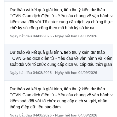
Chọn ngôn ngữ
Dự thảo và kết quả giải trình, tiếp thu ý kiến dự thảo
Vietnamese
English
TCVN Giao dịch điện tử - Yêu cầu chung về vận hành và
kiểm soát đối với Tổ chức cung cấp dịch vụ chứng thực
chữ ký số công cộng theo mô hình ký số từ xa
Ngày bắt đầu 04/08/2026 - Ngày hết hạn 04/09/2026
BỘ KHOA HỌC VÀ CÔNG NGHỆ
MINISTRY OF SCIENCE AND TECHNOLOGY
Dự thảo và kết quả giải trình, tiếp thu ý kiến dự thảo
Điều khoản sử dụng
Theo dõi MST:
Góp ý
TCVN Giao dịch điện tử - Yêu cầu về vận hành và kiểm
soát đối với tổ chức cung cấp dịch vụ cấp dấu thời gian
Cơ quan chủ quản: Bộ Khoa học và Công nghệ (MST)
Ngày bắt đầu 04/08/2026 - Ngày hết hạn 04/09/2026
Chịu trách nhiệm nội dung: Nguyễn Thị Hải Hằng
Giám đốc Trung tâm Truyền thông Khoa học và Công nghệ.
Liên hệ
Dự thảo và kết quả giải trình, tiếp thu ý kiến dự thảo
Địa chỉ: Ban Biên tập Cổng TTĐT - 18 Nguyễn Du, TP. Hà Nội
TCVN Giao dịch điện tử - Yêu cầu chung về vận hành và
Điện thoại: 024 3936 9506
kiểm soát đối với tổ chức cung cấp dịch vụ gửi, nhận
Email:
stc@mst.gov.vn
thông điệp dữ liệu bảo đảm
©2026 Bản quyền thuộc Bộ Khoa Học và Công Nghệ
Ngày bắt đầu 04/08/2026 - Ngày hết hạn 04/09/2026
(Ghi rõ nguồn "https://mst.gov.vn" khi phát hành lại thông tin từ