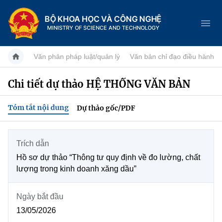
BỘ KHOA HỌC VÀ CÔNG NGHỆ
MINISTRY OF SCIENCE AND TECHNOLOGY
Văn phản pháp luật/quản lý
Văn bản chỉ đạo điều hành
Chi tiết dự thảo HỆ THỐNG VĂN BẢN
Danh mục
Tóm tắt nội dung
Dự thảo gốc/PDF
Trang chủ
Giới thiệu
Trích dẫn
Hồ sơ dự thảo “Thông tư quy định về đo lường, chất
Tin tức sự kiện
Chức năng nhiệm vụ
lượng trong kinh doanh xăng dầu”
Dịch vụ công
Khoa học và Công nghệ
Cơ cấu tổ chức
Ngày bắt đầu
Hệ thống văn bản
13/05/2026
Đổi mới sáng tạo
Lịch sử phát triển