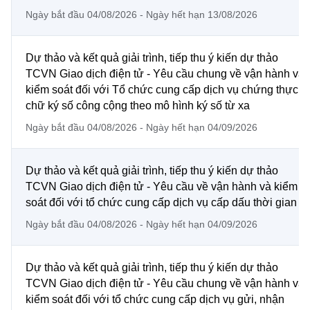
Chọn ngôn ngữ
Ngày bắt đầu 04/08/2026 - Ngày hết hạn 13/08/2026
Vietnamese
English
Dự thảo và kết quả giải trình, tiếp thu ý kiến dự thảo
TCVN Giao dịch điện tử - Yêu cầu chung về vận hành và
kiểm soát đối với Tổ chức cung cấp dịch vụ chứng thực
BỘ KHOA HỌC VÀ CÔNG NGHỆ
chữ ký số công cộng theo mô hình ký số từ xa
MINISTRY OF SCIENCE AND TECHNOLOGY
Ngày bắt đầu 04/08/2026 - Ngày hết hạn 04/09/2026
Điều khoản sử dụng
Theo dõi MST:
Góp ý
Dự thảo và kết quả giải trình, tiếp thu ý kiến dự thảo
Cơ quan chủ quản: Bộ Khoa học và Công nghệ (MST)
TCVN Giao dịch điện tử - Yêu cầu về vận hành và kiểm
Chịu trách nhiệm nội dung: Nguyễn Thị Hải Hằng
soát đối với tổ chức cung cấp dịch vụ cấp dấu thời gian
Giám đốc Trung tâm Truyền thông Khoa học và Công nghệ.
Ngày bắt đầu 04/08/2026 - Ngày hết hạn 04/09/2026
Liên hệ
Địa chỉ: Ban Biên tập Cổng TTĐT - 18 Nguyễn Du, TP. Hà Nội
Điện thoại: 024 3936 9506
Dự thảo và kết quả giải trình, tiếp thu ý kiến dự thảo
Email:
stc@mst.gov.vn
TCVN Giao dịch điện tử - Yêu cầu chung về vận hành và
©2026 Bản quyền thuộc Bộ Khoa Học và Công Nghệ
kiểm soát đối với tổ chức cung cấp dịch vụ gửi, nhận
(Ghi rõ nguồn "https://mst.gov.vn" khi phát hành lại thông tin từ