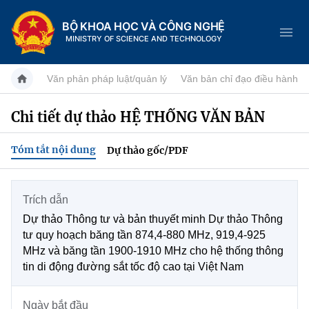
BỘ KHOA HỌC VÀ CÔNG NGHỆ
MINISTRY OF SCIENCE AND TECHNOLOGY
Văn phản pháp luật/quản lý
Văn bản chỉ đạo điều hành
Chi tiết dự thảo HỆ THỐNG VĂN BẢN
Danh mục
Tóm tắt nội dung
Dự thảo gốc/PDF
Trang chủ
Giới thiệu
Trích dẫn
Dự thảo Thông tư và bản thuyết minh Dự thảo Thông
Tin tức sự kiện
Chức năng nhiệm vụ
tư quy hoạch băng tần 874,4-880 MHz, 919,4-925
MHz và băng tần 1900-1910 MHz cho hệ thống thông
Dịch vụ công
Khoa học và Công nghệ
Cơ cấu tổ chức
tin di động đường sắt tốc độ cao tại Việt Nam
Hệ thống văn bản
Đổi mới sáng tạo
Lịch sử phát triển
Ngày bắt đầu