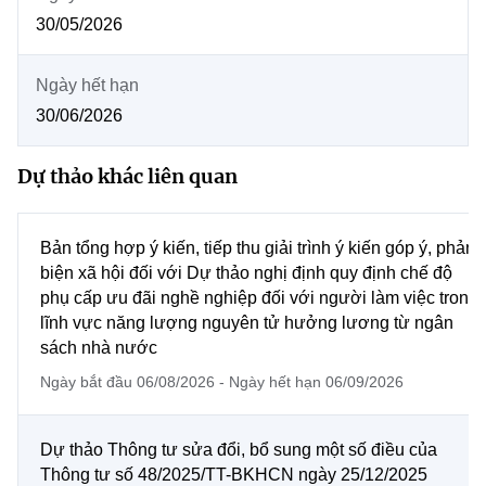
MST IOFFICE
Văn bản QPPL
30/05/2026
Chuyển đổi số
Sở Khoa học và Công nghệ
THỐNG KÊ
Văn bản chỉ đạo điều hành
Bưu chính, Viễn thông
Ngày hết hạn
Multimedia
30/06/2026
Khoa học và Công nghệ
Lấy ý kiến người dân về dự thảo VBQPPL
Sở hữu trí tuệ
THƯ ĐIỆN TỬ
Đổi mới sáng tạo
Dự thảo khác liên quan
Tiêu chuẩn, đo lường, chất lượng
Khác
Chuyển đổi số
Năng lượng nguyên tử
Bản tổng hợp ý kiến, tiếp thu giải trình ý kiến góp ý, phản
Videos
biện xã hội đối với Dự thảo nghị định quy định chế độ
Bưu chính, Viễn thông
Tin tổng hợp
phụ cấp ưu đãi nghề nghiệp đối với người làm việc trong
Infographic
lĩnh vực năng lượng nguyên tử hưởng lương từ ngân
Sở hữu trí tuệ
Ảnh
Tin địa phương
sách nhà nước
Ngày bắt đầu 06/08/2026 - Ngày hết hạn 06/09/2026
Tiêu chuẩn, đo lường, chất lượng
Voice
Năng lượng nguyên tử
Nhiệm vụ trọng tâm
Dự thảo Thông tư sửa đổi, bổ sung một số điều của
Thông tư số 48/2025/TT-BKHCN ngày 25/12/2025