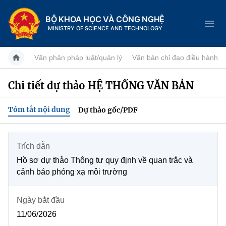
BỘ KHOA HỌC VÀ CÔNG NGHỆ
MINISTRY OF SCIENCE AND TECHNOLOGY
Văn phản pháp luật/quản lý
Văn bản chỉ đạo điều hành
Chi tiết dự thảo HỆ THỐNG VĂN BẢN
Danh mục
Tóm tắt nội dung
Dự thảo gốc/PDF
Trang chủ
Giới thiệu
Trích dẫn
Hồ sơ dự thảo Thông tư quy định về quan trắc và
Tin tức sự kiện
Chức năng nhiệm vụ
cảnh báo phóng xạ môi trường
Dịch vụ công
Khoa học và Công nghệ
Cơ cấu tổ chức
Ngày bắt đầu
Hệ thống văn bản
11/06/2026
Đổi mới sáng tạo
Lịch sử phát triển