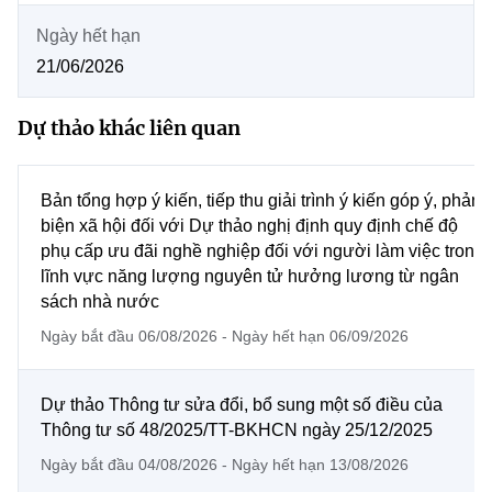
MST IOFFICE
Văn bản QPPL
Chuyển đổi số
Sở Khoa học và Công nghệ
Ngày hết hạn
THỐNG KÊ
21/06/2026
Văn bản chỉ đạo điều hành
Bưu chính, Viễn thông
Multimedia
Khoa học và Công nghệ
Dự thảo khác liên quan
Lấy ý kiến người dân về dự thảo VBQPPL
Sở hữu trí tuệ
THƯ ĐIỆN TỬ
Đổi mới sáng tạo
Tiêu chuẩn, đo lường, chất lượng
Bản tổng hợp ý kiến, tiếp thu giải trình ý kiến góp ý, phản
Khác
biện xã hội đối với Dự thảo nghị định quy định chế độ
Chuyển đổi số
Năng lượng nguyên tử
phụ cấp ưu đãi nghề nghiệp đối với người làm việc trong
Videos
lĩnh vực năng lượng nguyên tử hưởng lương từ ngân
Bưu chính, Viễn thông
Tin tổng hợp
sách nhà nước
Infographic
Sở hữu trí tuệ
Ngày bắt đầu 06/08/2026 - Ngày hết hạn 06/09/2026
Ảnh
Tin địa phương
Tiêu chuẩn, đo lường, chất lượng
Voice
Dự thảo Thông tư sửa đổi, bổ sung một số điều của
Thông tư số 48/2025/TT-BKHCN ngày 25/12/2025
Năng lượng nguyên tử
Nhiệm vụ trọng tâm
Ngày bắt đầu 04/08/2026 - Ngày hết hạn 13/08/2026