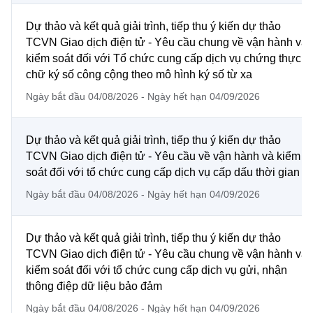
Chọn ngôn ngữ
Dự thảo và kết quả giải trình, tiếp thu ý kiến dự thảo
Vietnamese
English
TCVN Giao dịch điện tử - Yêu cầu chung về vận hành và
kiểm soát đối với Tổ chức cung cấp dịch vụ chứng thực
chữ ký số công cộng theo mô hình ký số từ xa
Ngày bắt đầu 04/08/2026 - Ngày hết hạn 04/09/2026
BỘ KHOA HỌC VÀ CÔNG NGHỆ
MINISTRY OF SCIENCE AND TECHNOLOGY
Dự thảo và kết quả giải trình, tiếp thu ý kiến dự thảo
Điều khoản sử dụng
Theo dõi MST:
Góp ý
TCVN Giao dịch điện tử - Yêu cầu về vận hành và kiểm
soát đối với tổ chức cung cấp dịch vụ cấp dấu thời gian
Cơ quan chủ quản: Bộ Khoa học và Công nghệ (MST)
Ngày bắt đầu 04/08/2026 - Ngày hết hạn 04/09/2026
Chịu trách nhiệm nội dung: Nguyễn Thị Hải Hằng
Giám đốc Trung tâm Truyền thông Khoa học và Công nghệ.
Liên hệ
Dự thảo và kết quả giải trình, tiếp thu ý kiến dự thảo
Địa chỉ: Ban Biên tập Cổng TTĐT - 18 Nguyễn Du, TP. Hà Nội
TCVN Giao dịch điện tử - Yêu cầu chung về vận hành và
Điện thoại: 024 3936 9506
kiểm soát đối với tổ chức cung cấp dịch vụ gửi, nhận
Email:
stc@mst.gov.vn
thông điệp dữ liệu bảo đảm
©2026 Bản quyền thuộc Bộ Khoa Học và Công Nghệ
Ngày bắt đầu 04/08/2026 - Ngày hết hạn 04/09/2026
(Ghi rõ nguồn "https://mst.gov.vn" khi phát hành lại thông tin từ