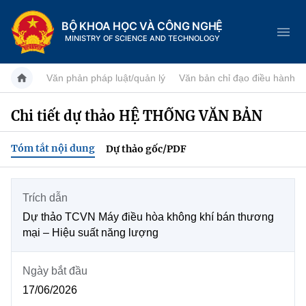
BỘ KHOA HỌC VÀ CÔNG NGHỆ
MINISTRY OF SCIENCE AND TECHNOLOGY
Văn phản pháp luật/quản lý
Văn bản chỉ đạo điều hành
Chi tiết dự thảo HỆ THỐNG VĂN BẢN
Danh mục
Tóm tắt nội dung
Dự thảo gốc/PDF
Trang chủ
Giới thiệu
Trích dẫn
Dự thảo TCVN Máy điều hòa không khí bán thương
Tin tức sự kiện
Chức năng nhiệm vụ
mại – Hiệu suất năng lượng
Dịch vụ công
Khoa học và Công nghệ
Cơ cấu tổ chức
Ngày bắt đầu
Hệ thống văn bản
17/06/2026
Đổi mới sáng tạo
Lịch sử phát triển