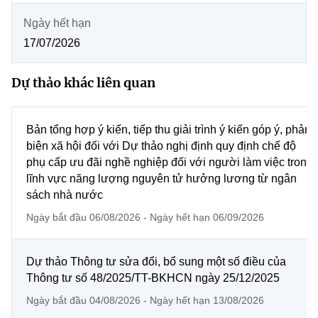
MST IOFFICE
Văn bản QPPL
Chuyển đổi số
Sở Khoa học và Công nghệ
Ngày hết hạn
THỐNG KÊ
17/07/2026
Văn bản chỉ đạo điều hành
Bưu chính, Viễn thông
Multimedia
Khoa học và Công nghệ
Dự thảo khác liên quan
Lấy ý kiến người dân về dự thảo VBQPPL
Sở hữu trí tuệ
THƯ ĐIỆN TỬ
Đổi mới sáng tạo
Tiêu chuẩn, đo lường, chất lượng
Bản tổng hợp ý kiến, tiếp thu giải trình ý kiến góp ý, phản
Khác
biện xã hội đối với Dự thảo nghị định quy định chế độ
Chuyển đổi số
Năng lượng nguyên tử
phụ cấp ưu đãi nghề nghiệp đối với người làm việc trong
Videos
lĩnh vực năng lượng nguyên tử hưởng lương từ ngân
Bưu chính, Viễn thông
Tin tổng hợp
sách nhà nước
Infographic
Sở hữu trí tuệ
Ngày bắt đầu 06/08/2026 - Ngày hết hạn 06/09/2026
Ảnh
Tin địa phương
Tiêu chuẩn, đo lường, chất lượng
Voice
Dự thảo Thông tư sửa đổi, bổ sung một số điều của
Thông tư số 48/2025/TT-BKHCN ngày 25/12/2025
Năng lượng nguyên tử
Nhiệm vụ trọng tâm
Ngày bắt đầu 04/08/2026 - Ngày hết hạn 13/08/2026