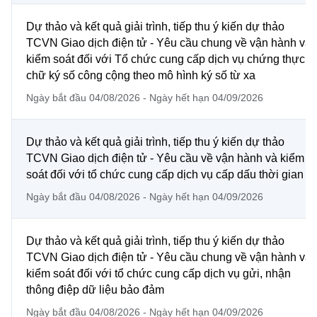
Chọn ngôn ngữ
Dự thảo và kết quả giải trình, tiếp thu ý kiến dự thảo
Vietnamese
English
TCVN Giao dịch điện tử - Yêu cầu chung về vận hành và
kiểm soát đối với Tổ chức cung cấp dịch vụ chứng thực
chữ ký số công cộng theo mô hình ký số từ xa
Ngày bắt đầu 04/08/2026 - Ngày hết hạn 04/09/2026
BỘ KHOA HỌC VÀ CÔNG NGHỆ
MINISTRY OF SCIENCE AND TECHNOLOGY
Dự thảo và kết quả giải trình, tiếp thu ý kiến dự thảo
Điều khoản sử dụng
Theo dõi MST:
Góp ý
TCVN Giao dịch điện tử - Yêu cầu về vận hành và kiểm
soát đối với tổ chức cung cấp dịch vụ cấp dấu thời gian
Cơ quan chủ quản: Bộ Khoa học và Công nghệ (MST)
Ngày bắt đầu 04/08/2026 - Ngày hết hạn 04/09/2026
Chịu trách nhiệm nội dung: Nguyễn Thị Hải Hằng
Giám đốc Trung tâm Truyền thông Khoa học và Công nghệ.
Liên hệ
Dự thảo và kết quả giải trình, tiếp thu ý kiến dự thảo
Địa chỉ: Ban Biên tập Cổng TTĐT - 18 Nguyễn Du, TP. Hà Nội
TCVN Giao dịch điện tử - Yêu cầu chung về vận hành và
Điện thoại: 024 3936 9506
kiểm soát đối với tổ chức cung cấp dịch vụ gửi, nhận
Email:
stc@mst.gov.vn
thông điệp dữ liệu bảo đảm
©2026 Bản quyền thuộc Bộ Khoa Học và Công Nghệ
Ngày bắt đầu 04/08/2026 - Ngày hết hạn 04/09/2026
(Ghi rõ nguồn "https://mst.gov.vn" khi phát hành lại thông tin từ