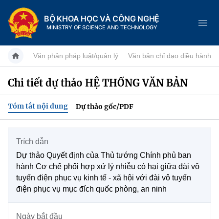
BỘ KHOA HỌC VÀ CÔNG NGHỆ
MINISTRY OF SCIENCE AND TECHNOLOGY
Văn phản pháp luật/quản lý
Văn bản chỉ đạo điều hành
Chi tiết dự thảo HỆ THỐNG VĂN BẢN
Danh mục
Tóm tắt nội dung
Dự thảo gốc/PDF
Trang chủ
Giới thiệu
Trích dẫn
Dự thảo Quyết định của Thủ tướng Chính phủ ban
Tin tức sự kiện
Chức năng nhiệm vụ
hành Cơ chế phối hợp xử lý nhiễu có hại giữa đài vô
tuyến điện phục vụ kinh tế - xã hội với đài vô tuyến
Dịch vụ công
Khoa học và Công nghệ
Cơ cấu tổ chức
điện phục vụ mục đích quốc phòng, an ninh
Hệ thống văn bản
Đổi mới sáng tạo
Lịch sử phát triển
Ngày bắt đầu