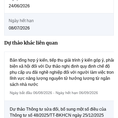
MST IOFFICE
Văn bản QPPL
24/06/2026
Chuyển đổi số
Sở Khoa học và Công nghệ
THỐNG KÊ
Văn bản chỉ đạo điều hành
Bưu chính, Viễn thông
Ngày hết hạn
Multimedia
08/07/2026
Khoa học và Công nghệ
Lấy ý kiến người dân về dự thảo VBQPPL
Sở hữu trí tuệ
THƯ ĐIỆN TỬ
Đổi mới sáng tạo
Dự thảo khác liên quan
Tiêu chuẩn, đo lường, chất lượng
Khác
Chuyển đổi số
Năng lượng nguyên tử
Bản tổng hợp ý kiến, tiếp thu giải trình ý kiến góp ý, phản
Videos
biện xã hội đối với Dự thảo nghị định quy định chế độ
Bưu chính, Viễn thông
Tin tổng hợp
phụ cấp ưu đãi nghề nghiệp đối với người làm việc trong
Infographic
lĩnh vực năng lượng nguyên tử hưởng lương từ ngân
Sở hữu trí tuệ
Ảnh
Tin địa phương
sách nhà nước
Ngày bắt đầu 06/08/2026 - Ngày hết hạn 06/09/2026
Tiêu chuẩn, đo lường, chất lượng
Voice
Năng lượng nguyên tử
Nhiệm vụ trọng tâm
Dự thảo Thông tư sửa đổi, bổ sung một số điều của
Thông tư số 48/2025/TT-BKHCN ngày 25/12/2025