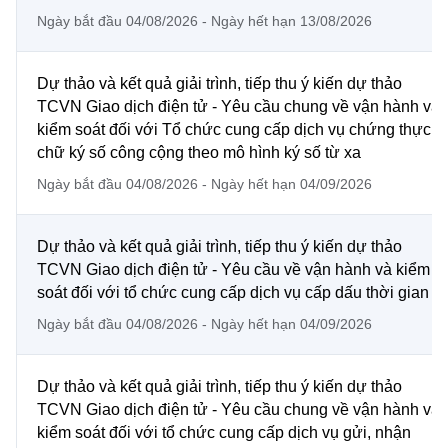
Chọn ngôn ngữ
Ngày bắt đầu 04/08/2026 - Ngày hết hạn 13/08/2026
Vietnamese
English
Dự thảo và kết quả giải trình, tiếp thu ý kiến dự thảo
TCVN Giao dịch điện tử - Yêu cầu chung về vận hành và
kiểm soát đối với Tổ chức cung cấp dịch vụ chứng thực
BỘ KHOA HỌC VÀ CÔNG NGHỆ
chữ ký số công cộng theo mô hình ký số từ xa
MINISTRY OF SCIENCE AND TECHNOLOGY
Ngày bắt đầu 04/08/2026 - Ngày hết hạn 04/09/2026
Điều khoản sử dụng
Theo dõi MST:
Góp ý
Dự thảo và kết quả giải trình, tiếp thu ý kiến dự thảo
Cơ quan chủ quản: Bộ Khoa học và Công nghệ (MST)
TCVN Giao dịch điện tử - Yêu cầu về vận hành và kiểm
Chịu trách nhiệm nội dung: Nguyễn Thị Hải Hằng
soát đối với tổ chức cung cấp dịch vụ cấp dấu thời gian
Giám đốc Trung tâm Truyền thông Khoa học và Công nghệ.
Ngày bắt đầu 04/08/2026 - Ngày hết hạn 04/09/2026
Liên hệ
Địa chỉ: Ban Biên tập Cổng TTĐT - 18 Nguyễn Du, TP. Hà Nội
Điện thoại: 024 3936 9506
Dự thảo và kết quả giải trình, tiếp thu ý kiến dự thảo
Email:
stc@mst.gov.vn
TCVN Giao dịch điện tử - Yêu cầu chung về vận hành và
©2026 Bản quyền thuộc Bộ Khoa Học và Công Nghệ
kiểm soát đối với tổ chức cung cấp dịch vụ gửi, nhận
(Ghi rõ nguồn "https://mst.gov.vn" khi phát hành lại thông tin từ