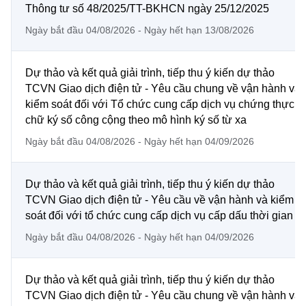
Chọn ngôn ngữ
Thông tư số 48/2025/TT-BKHCN ngày 25/12/2025
Vietnamese
English
Ngày bắt đầu 04/08/2026 - Ngày hết hạn 13/08/2026
Dự thảo và kết quả giải trình, tiếp thu ý kiến dự thảo
TCVN Giao dịch điện tử - Yêu cầu chung về vận hành và
BỘ KHOA HỌC VÀ CÔNG NGHỆ
kiểm soát đối với Tổ chức cung cấp dịch vụ chứng thực
MINISTRY OF SCIENCE AND TECHNOLOGY
chữ ký số công cộng theo mô hình ký số từ xa
Điều khoản sử dụng
Theo dõi MST:
Góp ý
Ngày bắt đầu 04/08/2026 - Ngày hết hạn 04/09/2026
Cơ quan chủ quản: Bộ Khoa học và Công nghệ (MST)
Dự thảo và kết quả giải trình, tiếp thu ý kiến dự thảo
Chịu trách nhiệm nội dung: Nguyễn Thị Hải Hằng
TCVN Giao dịch điện tử - Yêu cầu về vận hành và kiểm
Giám đốc Trung tâm Truyền thông Khoa học và Công nghệ.
soát đối với tổ chức cung cấp dịch vụ cấp dấu thời gian
Liên hệ
Ngày bắt đầu 04/08/2026 - Ngày hết hạn 04/09/2026
Địa chỉ: Ban Biên tập Cổng TTĐT - 18 Nguyễn Du, TP. Hà Nội
Điện thoại: 024 3936 9506
Email:
stc@mst.gov.vn
Dự thảo và kết quả giải trình, tiếp thu ý kiến dự thảo
©2026 Bản quyền thuộc Bộ Khoa Học và Công Nghệ
TCVN Giao dịch điện tử - Yêu cầu chung về vận hành và
(Ghi rõ nguồn "https://mst.gov.vn" khi phát hành lại thông tin từ