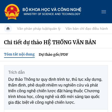
BỘ KHOA HỌC VÀ CÔNG NGHỆ
MINISTRY OF SCIENCE AND TECHNOLOGY
Văn phản pháp luật/quản lý
Văn bản chỉ đạo điều hành
Chi tiết dự thảo HỆ THỐNG VĂN BẢN
Danh mục
Tóm tắt nội dung
Dự thảo gốc/PDF
Trang chủ
Giới thiệu
Trích dẫn
Dự thảo Thông tư quy định trình tự, thủ tục xây dựng,
Tin tức sự kiện
Chức năng nhiệm vụ
thẩm định, phê duyệt nhiệm vụ nghiên cứu và phát
triển công nghệ chiến lược đặt hàng thuộc Chương
Dịch vụ công
Khoa học và Công nghệ
Cơ cấu tổ chức
trình khoa học, công nghệ và đổi mới sáng tạo quốc
gia đặc biệt về công nghệ chiến lược.
Hệ thống văn bản
Đổi mới sáng tạo
Lịch sử phát triển