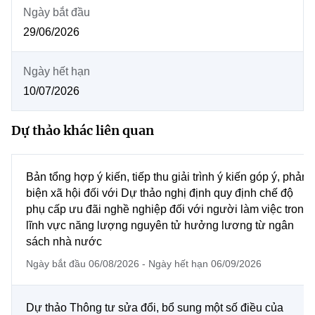
MST IOFFICE
Ngày bắt đầu
Văn bản QPPL
Chuyển đổi số
Sở Khoa học và Công nghệ
29/06/2026
THỐNG KÊ
Văn bản chỉ đạo điều hành
Bưu chính, Viễn thông
Ngày hết hạn
Multimedia
Khoa học và Công nghệ
Lấy ý kiến người dân về dự thảo VBQPPL
Sở hữu trí tuệ
10/07/2026
THƯ ĐIỆN TỬ
Đổi mới sáng tạo
Tiêu chuẩn, đo lường, chất lượng
Dự thảo khác liên quan
Khác
Chuyển đổi số
Năng lượng nguyên tử
Videos
Bản tổng hợp ý kiến, tiếp thu giải trình ý kiến góp ý, phản
Bưu chính, Viễn thông
Tin tổng hợp
biện xã hội đối với Dự thảo nghị định quy định chế độ
Infographic
phụ cấp ưu đãi nghề nghiệp đối với người làm việc trong
Sở hữu trí tuệ
Ảnh
Tin địa phương
lĩnh vực năng lượng nguyên tử hưởng lương từ ngân
sách nhà nước
Tiêu chuẩn, đo lường, chất lượng
Voice
Ngày bắt đầu 06/08/2026 - Ngày hết hạn 06/09/2026
Năng lượng nguyên tử
Nhiệm vụ trọng tâm
Dự thảo Thông tư sửa đổi, bổ sung một số điều của