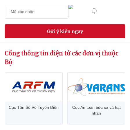
Chọn ngôn ngữ
Vietnamese
English
Gửi ý kiến ngay
BỘ KHOA HỌC VÀ CÔNG NGHỆ
MINISTRY OF SCIENCE AND TECHNOLOGY
Cổng thông tin điện tử các đơn vị thuộc
Điều khoản sử dụng
Theo dõi MST:
Góp ý
Bộ
Cơ quan chủ quản: Bộ Khoa học và Công nghệ (MST)
Chịu trách nhiệm nội dung: Nguyễn Thị Hải Hằng
Giám đốc Trung tâm Truyền thông Khoa học và Công nghệ.
Liên hệ
Địa chỉ: Ban Biên tập Cổng TTĐT - 18 Nguyễn Du, TP. Hà Nội
Cục Tần Số Vô Tuyến Điện
Cục An toàn bức xạ và hạt
Điện thoại: 024 3936 9506
nhân
Email:
stc@mst.gov.vn
©2026 Bản quyền thuộc Bộ Khoa Học và Công Nghệ
(Ghi rõ nguồn "https://mst.gov.vn" khi phát hành lại thông tin từ