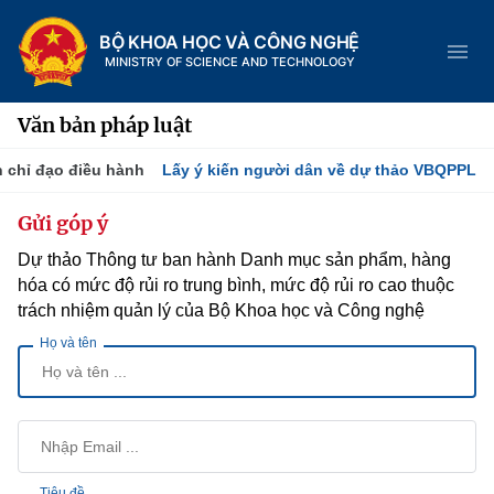
BỘ KHOA HỌC VÀ CÔNG NGHỆ
MINISTRY OF SCIENCE AND TECHNOLOGY
Văn bản pháp luật
 chỉ đạo điều hành
Lấy ý kiến người dân về dự thảo VBQPPL
Danh mục
Gửi góp ý
Dự thảo Thông tư ban hành Danh mục sản phẩm, hàng
Trang chủ
hóa có mức độ rủi ro trung bình, mức độ rủi ro cao thuộc
Giới thiệu
trách nhiệm quản lý của Bộ Khoa học và Công nghệ
Họ và tên
Tin tức sự kiện
Chức năng nhiệm vụ
Dịch vụ công
Khoa học và Công nghệ
Cơ cấu tổ chức
Hệ thống văn bản
Đổi mới sáng tạo
Lịch sử phát triển
Tiêu đề