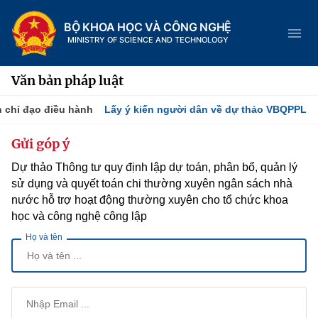
BỘ KHOA HỌC VÀ CÔNG NGHỆ
MINISTRY OF SCIENCE AND TECHNOLOGY
Văn bản pháp luật
 chỉ đạo điều hành
Lấy ý kiến người dân về dự thảo VBQPPL
Danh mục
Gửi góp ý
Dự thảo Thông tư quy định lập dự toán, phân bổ, quản lý
Trang chủ
sử dụng và quyết toán chi thường xuyên ngân sách nhà
Giới thiệu
nước hỗ trợ hoạt động thường xuyên cho tổ chức khoa
học và công nghệ công lập
Tin tức sự kiện
Chức năng nhiệm vụ
Họ và tên
Dịch vụ công
Khoa học và Công nghệ
Cơ cấu tổ chức
Hệ thống văn bản
Đổi mới sáng tạo
Lịch sử phát triển