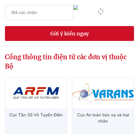
Chọn ngôn ngữ
Vietnamese
English
Gửi ý kiến ngay
BỘ KHOA HỌC VÀ CÔNG NGHỆ
MINISTRY OF SCIENCE AND TECHNOLOGY
Cổng thông tin điện tử các đơn vị thuộc
Điều khoản sử dụng
Theo dõi MST:
Góp ý
Bộ
Cơ quan chủ quản: Bộ Khoa học và Công nghệ (MST)
Chịu trách nhiệm nội dung: Nguyễn Thị Hải Hằng
Giám đốc Trung tâm Truyền thông Khoa học và Công nghệ.
Liên hệ
Địa chỉ: Ban Biên tập Cổng TTĐT - 18 Nguyễn Du, TP. Hà Nội
Cục Tần Số Vô Tuyến Điện
Cục An toàn bức xạ và hạt
Điện thoại: 024 3936 9506
nhân
Email:
stc@mst.gov.vn
©2026 Bản quyền thuộc Bộ Khoa Học và Công Nghệ
(Ghi rõ nguồn "https://mst.gov.vn" khi phát hành lại thông tin từ