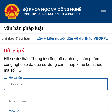
BỘ KHOA HỌC VÀ CÔNG NGHỆ
MINISTRY OF SCIENCE AND TECHNOLOGY
Văn bản pháp luật
 chỉ đạo điều hành
Lấy ý kiến người dân về dự thảo VBQPPL
Danh mục
Gửi góp ý
Hồ sơ dự thảo Thông tư công bố danh mục sản phẩm
Trang chủ
công nghệ số đã qua sử dụng cấm nhập khẩu kèm theo
Giới thiệu
mã số HS
Họ và tên
Tin tức sự kiện
Chức năng nhiệm vụ
Dịch vụ công
Khoa học và Công nghệ
Cơ cấu tổ chức
Hệ thống văn bản
Đổi mới sáng tạo
Lịch sử phát triển
Tiêu đề