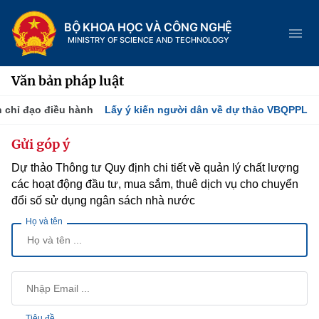
BỘ KHOA HỌC VÀ CÔNG NGHỆ
MINISTRY OF SCIENCE AND TECHNOLOGY
Văn bản pháp luật
 chỉ đạo điều hành
Lấy ý kiến người dân về dự thảo VBQPPL
Danh mục
Gửi góp ý
Dự thảo Thông tư Quy định chi tiết về quản lý chất lượng
Trang chủ
các hoạt động đầu tư, mua sắm, thuê dịch vụ cho chuyển
Giới thiệu
đổi số sử dụng ngân sách nhà nước
Họ và tên
Tin tức sự kiện
Chức năng nhiệm vụ
Dịch vụ công
Khoa học và Công nghệ
Cơ cấu tổ chức
Hệ thống văn bản
Đổi mới sáng tạo
Lịch sử phát triển
Tiêu đề