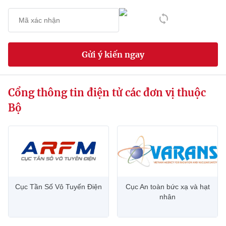
Chọn ngôn ngữ
Vietnamese
English
Gửi ý kiến ngay
BỘ KHOA HỌC VÀ CÔNG NGHỆ
MINISTRY OF SCIENCE AND TECHNOLOGY
Cổng thông tin điện tử các đơn vị thuộc
Điều khoản sử dụng
Theo dõi MST:
Góp ý
Bộ
Cơ quan chủ quản: Bộ Khoa học và Công nghệ (MST)
Chịu trách nhiệm nội dung: Nguyễn Thị Hải Hằng
Giám đốc Trung tâm Truyền thông Khoa học và Công nghệ.
Liên hệ
Địa chỉ: Ban Biên tập Cổng TTĐT - 18 Nguyễn Du, TP. Hà Nội
Cục Tần Số Vô Tuyến Điện
Cục An toàn bức xạ và hạt
Điện thoại: 024 3936 9506
nhân
Email:
stc@mst.gov.vn
©2026 Bản quyền thuộc Bộ Khoa Học và Công Nghệ
(Ghi rõ nguồn "https://mst.gov.vn" khi phát hành lại thông tin từ