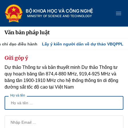
BỘ KHOA HỌC VÀ CÔNG NGHỆ
MINISTRY OF SCIENCE AND TECHNOLOGY
Văn bản pháp luật
 chỉ đạo điều hành
Lấy ý kiến người dân về dự thảo VBQPPL
Danh mục
Gửi góp ý
Dự thảo Thông tư và bản thuyết minh Dự thảo Thông tư
Trang chủ
quy hoạch băng tần 874,4-880 MHz, 919,4-925 MHz và
Giới thiệu
băng tần 1900-1910 MHz cho hệ thống thông tin di động
đường sắt tốc độ cao tại Việt Nam
Tin tức sự kiện
Chức năng nhiệm vụ
Họ và tên
Dịch vụ công
Khoa học và Công nghệ
Cơ cấu tổ chức
Hệ thống văn bản
Đổi mới sáng tạo
Lịch sử phát triển