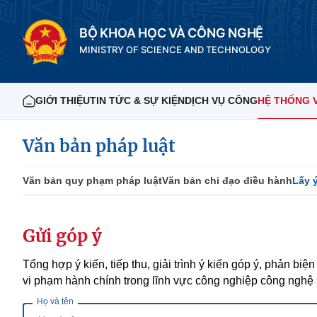
BỘ KHOA HỌC VÀ CÔNG NGHỆ
MINISTRY OF SCIENCE AND TECHNOLOGY
GIỚI THIỆU
TIN TỨC & SỰ KIỆN
DỊCH VỤ CÔNG
HỆ THỐNG 
Văn bản pháp luật
Văn bản quy phạm pháp luật
Văn bản chỉ đạo điều hành
Lấy 
Gửi góp ý
Tổng hợp ý kiến, tiếp thu, giải trình ý kiến góp ý, phản biệ
vi phạm hành chính trong lĩnh vực công nghiệp công nghệ
Họ và tên