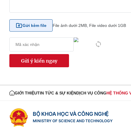
Gửi kèm file
File ảnh dưới 2MB, File video dưới 1GB
Gửi ý kiến ngay
GIỚI THIỆU
TIN TỨC & SỰ KIỆN
DỊCH VỤ CÔNG
HỆ THỐNG 
BỘ KHOA HỌC VÀ CÔNG NGHỆ
MINISTRY OF SCIENCE AND TECHNOLOGY