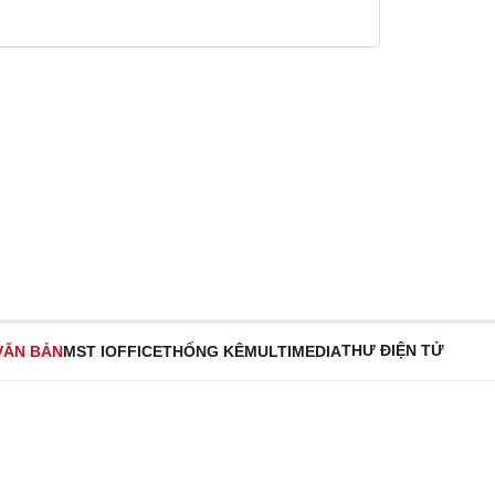
THƯ ĐIỆN TỬ
VĂN BẢN
MST IOFFICE
THỐNG KÊ
MULTIMEDIA