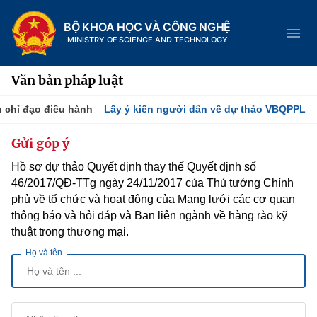
BỘ KHOA HỌC VÀ CÔNG NGHỆ
MINISTRY OF SCIENCE AND TECHNOLOGY
Văn bản pháp luật
 chỉ đạo điều hành
Lấy ý kiến người dân về dự thảo VBQPPL
Danh mục
Gửi góp ý
Hồ sơ dự thảo Quyết định thay thế Quyết định số
Trang chủ
46/2017/QĐ-TTg ngày 24/11/2017 của Thủ tướng Chính
Giới thiệu
phủ về tổ chức và hoạt động của Mạng lưới các cơ quan
thông báo và hỏi đáp và Ban liên ngành về hàng rào kỹ
thuật trong thương mại.
Tin tức sự kiện
Chức năng nhiệm vụ
Họ và tên
Dịch vụ công
Khoa học và Công nghệ
Cơ cấu tổ chức
Hệ thống văn bản
Đổi mới sáng tạo
Lịch sử phát triển