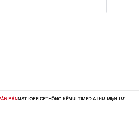
THƯ ĐIỆN TỬ
VĂN BẢN
MST IOFFICE
THỐNG KÊ
MULTIMEDIA