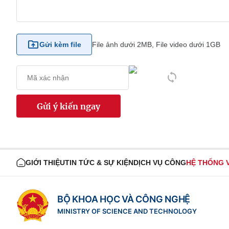
Gửi kèm file
File ảnh dưới 2MB, File video dưới 1GB
Gửi ý kiến ngay
GIỚI THIỆU
TIN TỨC & SỰ KIỆN
DỊCH VỤ CÔNG
HỆ THỐNG 
BỘ KHOA HỌC VÀ CÔNG NGHỆ
MINISTRY OF SCIENCE AND TECHNOLOGY