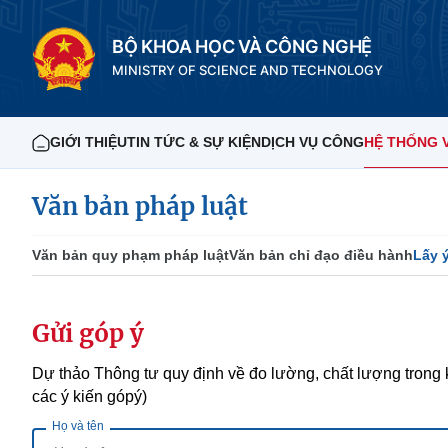
BỘ KHOA HỌC VÀ CÔNG NGHỆ
MINISTRY OF SCIENCE AND TECHNOLOGY
GIỚI THIỆU
TIN TỨC & SỰ KIỆN
DỊCH VỤ CÔNG
HỆ THỐNG 
Văn bản pháp luật
Văn bản quy phạm pháp luật
Văn bản chỉ đạo điều hành
Lấy 
Gửi góp ý
Dự thảo Thông tư quy định về đo lường, chất lượng trong k
các ý kiến gópý)
Họ và tên