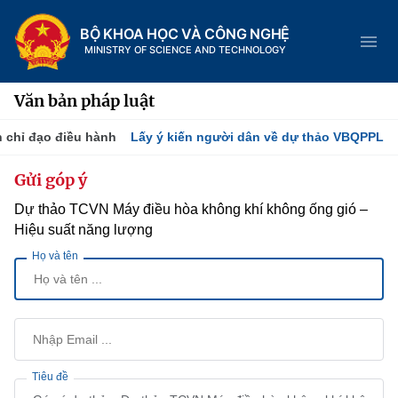
BỘ KHOA HỌC VÀ CÔNG NGHỆ
MINISTRY OF SCIENCE AND TECHNOLOGY
Văn bản pháp luật
 chỉ đạo điều hành
Lấy ý kiến người dân về dự thảo VBQPPL
Danh mục
Gửi góp ý
Dự thảo TCVN Máy điều hòa không khí không ống gió –
Trang chủ
Hiệu suất năng lượng
Giới thiệu
Họ và tên
Tin tức sự kiện
Chức năng nhiệm vụ
Dịch vụ công
Khoa học và Công nghệ
Cơ cấu tổ chức
Hệ thống văn bản
Đổi mới sáng tạo
Tiêu đề
Lịch sử phát triển