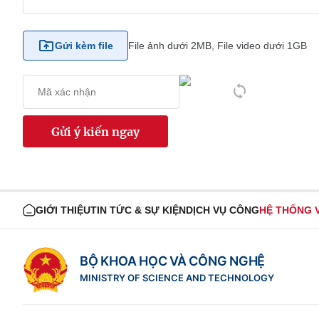
Gửi kèm file
File ảnh dưới 2MB, File video dưới 1GB
Gửi ý kiến ngay
GIỚI THIỆU
TIN TỨC & SỰ KIỆN
DỊCH VỤ CÔNG
HỆ THỐNG 
BỘ KHOA HỌC VÀ CÔNG NGHỆ
MINISTRY OF SCIENCE AND TECHNOLOGY