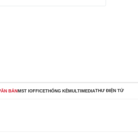
THƯ ĐIỆN TỬ
VĂN BẢN
MST IOFFICE
THỐNG KÊ
MULTIMEDIA