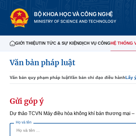
BỘ KHOA HỌC VÀ CÔNG NGHỆ
MINISTRY OF SCIENCE AND TECHNOLOGY
GIỚI THIỆU
TIN TỨC & SỰ KIỆN
DỊCH VỤ CÔNG
HỆ THỐNG 
Văn bản pháp luật
Văn bản quy phạm pháp luật
Văn bản chỉ đạo điều hành
Lấy 
Gửi góp ý
Dự thảo TCVN Máy điều hòa không khí bán thương mại – 
Họ và tên