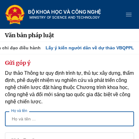
BỘ KHOA HỌC VÀ CÔNG NGHỆ
MINISTRY OF SCIENCE AND TECHNOLOGY
Văn bản pháp luật
 chỉ đạo điều hành
Lấy ý kiến người dân về dự thảo VBQPPL
Danh mục
Gửi góp ý
Dự thảo Thông tư quy định trình tự, thủ tục xây dựng, thẩm
Trang chủ
định, phê duyệt nhiệm vụ nghiên cứu và phát triển công
Giới thiệu
nghệ chiến lược đặt hàng thuộc Chương trình khoa học,
công nghệ và đổi mới sáng tạo quốc gia đặc biệt về công
nghệ chiến lược.
Tin tức sự kiện
Chức năng nhiệm vụ
Họ và tên
Dịch vụ công
Khoa học và Công nghệ
Cơ cấu tổ chức
Hệ thống văn bản
Đổi mới sáng tạo
Lịch sử phát triển