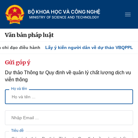
BỘ KHOA HỌC VÀ CÔNG NGHỆ
MINISTRY OF SCIENCE AND TECHNOLOGY
Văn bản pháp luật
 chỉ đạo điều hành
Lấy ý kiến người dân về dự thảo VBQPPL
Danh mục
Gửi góp ý
Dự thảo Thông tư Quy định về quản lý chất lượng dịch vụ
Trang chủ
viễn thông
Giới thiệu
Họ và tên
Tin tức sự kiện
Chức năng nhiệm vụ
Dịch vụ công
Khoa học và Công nghệ
Cơ cấu tổ chức
Hệ thống văn bản
Đổi mới sáng tạo
Tiêu đề
Lịch sử phát triển