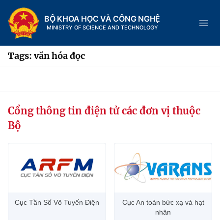
BỘ KHOA HỌC VÀ CÔNG NGHỆ
MINISTRY OF SCIENCE AND TECHNOLOGY
Tags: văn hóa đọc
Danh mục
Cổng thông tin điện tử các đơn vị thuộc
Trang chủ
Bộ
Giới thiệu
Chức năng nhiệm vụ
Tin tức sự kiện
Dịch vụ công
Cơ cấu tổ chức
Khoa học và Công nghệ
Cục Tần Số Vô Tuyến Điện
Cục An toàn bức xạ và hạt
Hệ thống văn bản
Lịch sử phát triển
Đổi mới sáng tạo
nhân