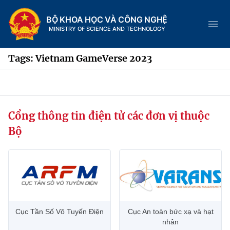
BỘ KHOA HỌC VÀ CÔNG NGHỆ
MINISTRY OF SCIENCE AND TECHNOLOGY
Tags: Vietnam GameVerse 2023
Danh mục
Cổng thông tin điện tử các đơn vị thuộc
Trang chủ
Bộ
Giới thiệu
Chức năng nhiệm vụ
Tin tức sự kiện
Dịch vụ công
Cơ cấu tổ chức
Khoa học và Công nghệ
Cục Tần Số Vô Tuyến Điện
Cục An toàn bức xạ và hạt
Hệ thống văn bản
Lịch sử phát triển
Đổi mới sáng tạo
nhân