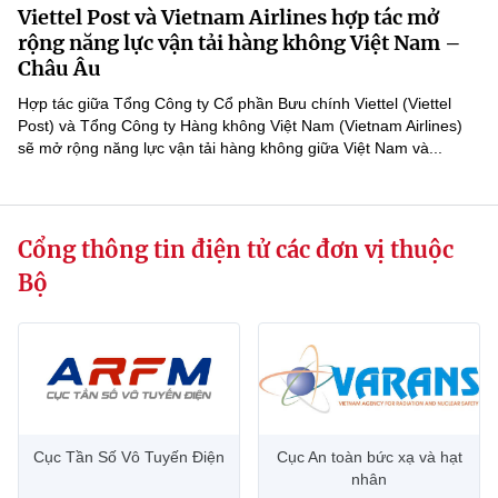
Viettel Post và Vietnam Airlines hợp tác mở
MST IOFFICE
Văn bản QPPL
Sở Khoa học và Công nghệ
Chuyển đổi số
rộng năng lực vận tải hàng không Việt Nam –
Châu Âu
THỐNG KÊ
Văn bản chỉ đạo điều hành
Bưu chính, Viễn thông
Hợp tác giữa Tổng Công ty Cổ phần Bưu chính Viettel (Viettel
Multimedia
Post) và Tổng Công ty Hàng không Việt Nam (Vietnam Airlines)
Khoa học và Công nghệ
Lấy ý kiến người dân về dự thảo VBQPPL
Sở hữu trí tuệ
sẽ mở rộng năng lực vận tải hàng không giữa Việt Nam và...
THƯ ĐIỆN TỬ
Đổi mới sáng tạo
Tiêu chuẩn, đo lường, chất lượng
Khác
Chuyển đổi số
Cổng thông tin điện tử các đơn vị thuộc
Năng lượng nguyên tử
Videos
Bộ
Bưu chính, Viễn thông
Tin tổng hợp
Infographic
Sở hữu trí tuệ
Tin địa phương
Ảnh
Tiêu chuẩn, đo lường, chất lượng
Voice
Năng lượng nguyên tử
Cục Tần Số Vô Tuyến Điện
Cục An toàn bức xạ và hạt
Nhiệm vụ trọng tâm
nhân