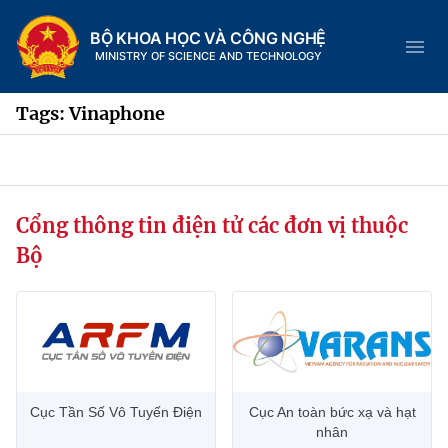
BỘ KHOA HỌC VÀ CÔNG NGHỆ
MINISTRY OF SCIENCE AND TECHNOLOGY
Tags: Vinaphone
Danh mục
Cổng thông tin điện tử các đơn vị thuộc
Trang chủ
Bộ
Giới thiệu
Chức năng nhiệm vụ
Tin tức sự kiện
Dịch vụ công
Cơ cấu tổ chức
Khoa học và Công nghệ
Cục Tần Số Vô Tuyến Điện
Cục An toàn bức xạ và hạt
Hệ thống văn bản
Lịch sử phát triển
Đổi mới sáng tạo
nhân