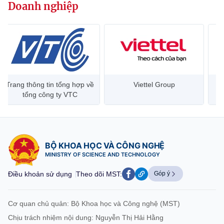
(Ghi rõ nguồn "https://mst.gov.vn" khi phát hành lại thông tin từ
Doanh nghiệp
website này)
Trang thông tin tổng hợp về
Viettel Group
tổng công ty VTC
BỘ KHOA HỌC VÀ CÔNG NGHỆ
MINISTRY OF SCIENCE AND TECHNOLOGY
Điều khoản sử dụng
Theo dõi MST:
Góp ý
Cơ quan chủ quản: Bộ Khoa học và Công nghệ (MST)
Chịu trách nhiệm nội dung: Nguyễn Thị Hải Hằng