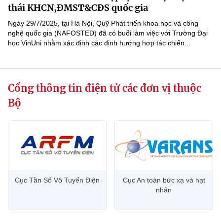
Chọn ngôn ngữ
thái KHCN,ĐMST&CĐS quốc gia
Ngày 29/7/2025, tại Hà Nội, Quỹ Phát triển khoa học và công
Vietnamese
English
nghệ quốc gia (NAFOSTED) đã có buổi làm việc với Trường Đại
học VinUni nhằm xác định các định hướng hợp tác chiến...
BỘ KHOA HỌC VÀ CÔNG NGHỆ
MINISTRY OF SCIENCE AND TECHNOLOGY
Cổng thông tin điện tử các đơn vị thuộc
Bộ
Điều khoản sử dụng
Theo dõi MST:
Góp ý
Cơ quan chủ quản: Bộ Khoa học và Công nghệ (MST)
Chịu trách nhiệm nội dung: Nguyễn Thị Hải Hằng
Giám đốc Trung tâm Truyền thông Khoa học và Công nghệ.
Liên hệ
Địa chỉ: Ban Biên tập Cổng TTĐT - 18 Nguyễn Du, TP. Hà Nội
Cục Tần Số Vô Tuyến Điện
Cục An toàn bức xạ và hạt
nhân
Điện thoại: 024 3936 9506
Email:
stc@mst.gov.vn
©2026 Bản quyền thuộc Bộ Khoa Học và Công Nghệ