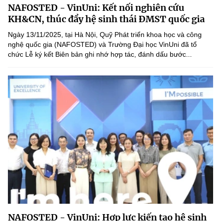
NAFOSTED - VinUni: Kết nối nghiên cứu
MST IOFFICE
Văn bản QPPL
Sở Khoa học và Công nghệ
Chuyển đổi số
KH&CN, thúc đẩy hệ sinh thái ĐMST quốc gia
THỐNG KÊ
Ngày 13/11/2025, tại Hà Nội, Quỹ Phát triển khoa học và công
Văn bản chỉ đạo điều hành
Bưu chính, Viễn thông
nghệ quốc gia (NAFOSTED) và Trường Đại học VinUni đã tổ
chức Lễ ký kết Biên bản ghi nhớ hợp tác, đánh dấu bước...
Multimedia
Khoa học và Công nghệ
Lấy ý kiến người dân về dự thảo VBQPPL
Sở hữu trí tuệ
THƯ ĐIỆN TỬ
Đổi mới sáng tạo
Tiêu chuẩn, đo lường, chất lượng
Khác
Chuyển đổi số
Năng lượng nguyên tử
Videos
Bưu chính, Viễn thông
Tin tổng hợp
Infographic
Sở hữu trí tuệ
Tin địa phương
Ảnh
Tiêu chuẩn, đo lường, chất lượng
Voice
Năng lượng nguyên tử
Nhiệm vụ trọng tâm
NAFOSTED - VinUni: Hợp lực kiến tạo hệ sinh