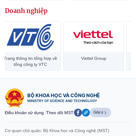
Chọn ngôn ngữ
Doanh nghiệp
Vietnamese
English
BỘ KHOA HỌC VÀ CÔNG NGHỆ
MINISTRY OF SCIENCE AND TECHNOLOGY
Trang thông tin tổng hợp về
Viettel Group
Điều khoản sử dụng
Theo dõi MST:
Góp ý
tổng công ty VTC
Cơ quan chủ quản: Bộ Khoa học và Công nghệ (MST)
Chịu trách nhiệm nội dung: Nguyễn Thị Hải Hằng
BỘ KHOA HỌC VÀ CÔNG NGHỆ
Giám đốc Trung tâm Truyền thông Khoa học và Công nghệ.
MINISTRY OF SCIENCE AND TECHNOLOGY
Liên hệ
Địa chỉ: Ban Biên tập Cổng TTĐT - 18 Nguyễn Du, TP. Hà Nội
Điều khoản sử dụng
Theo dõi MST:
Góp ý
Điện thoại: 024 3936 9506
Email:
stc@mst.gov.vn
©2026 Bản quyền thuộc Bộ Khoa Học và Công Nghệ
Cơ quan chủ quản: Bộ Khoa học và Công nghệ (MST)