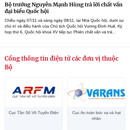
Bộ trưởng Nguyễn Mạnh Hùng trả lời chất vấn
MST IOFFICE
Văn bản QPPL
Sở Khoa học và Công nghệ
Chuyển đổi số
đại biểu Quốc hội
THỐNG KÊ
Chiều ngày 07/11 và sáng ngày 08/11, tại Nhà Quốc hội, dưới sự
Văn bản chỉ đạo điều hành
Bưu chính, Viễn thông
chủ trì và điều hành của Chủ tịch Quốc hội Vương Đình Huệ, Kỳ
họp thứ 6, Quốc hội khoá XV tiếp tục Phiên chất vấn và trả...
Multimedia
Khoa học và Công nghệ
Lấy ý kiến người dân về dự thảo VBQPPL
Sở hữu trí tuệ
THƯ ĐIỆN TỬ
Đổi mới sáng tạo
Tiêu chuẩn, đo lường, chất lượng
Cổng thông tin điện tử các đơn vị thuộc
Khác
Chuyển đổi số
Năng lượng nguyên tử
Bộ
Videos
Bưu chính, Viễn thông
Tin tổng hợp
Infographic
Sở hữu trí tuệ
Tin địa phương
Ảnh
Tiêu chuẩn, đo lường, chất lượng
Voice
Cục Tần Số Vô Tuyến Điện
Cục An toàn bức xạ và hạt
nhân
Năng lượng nguyên tử
Nhiệm vụ trọng tâm