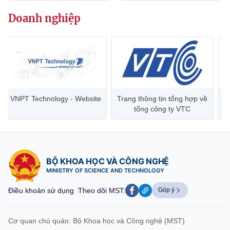
Chọn ngôn ngữ
Doanh nghiệp
Vietnamese
English
BỘ KHOA HỌC VÀ CÔNG NGHỆ
MINISTRY OF SCIENCE AND TECHNOLOGY
VNPT Technology - Website
Trang thông tin tổng hợp về
Điều khoản sử dụng
Theo dõi MST:
Góp ý
tổng công ty VTC
Cơ quan chủ quản: Bộ Khoa học và Công nghệ (MST)
Chịu trách nhiệm nội dung: Nguyễn Thị Hải Hằng
BỘ KHOA HỌC VÀ CÔNG NGHỆ
Giám đốc Trung tâm Truyền thông Khoa học và Công nghệ.
MINISTRY OF SCIENCE AND TECHNOLOGY
Liên hệ
Địa chỉ: Ban Biên tập Cổng TTĐT - 18 Nguyễn Du, TP. Hà Nội
Điều khoản sử dụng
Theo dõi MST:
Góp ý
Điện thoại: 024 3936 9506
Email:
stc@mst.gov.vn
©2026 Bản quyền thuộc Bộ Khoa Học và Công Nghệ
Cơ quan chủ quản: Bộ Khoa học và Công nghệ (MST)