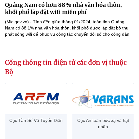
Quảng Nam có hơn 88% nhà văn hóa thôn,
MST IOFFICE
Văn bản QPPL
Sở Khoa học và Công nghệ
Chuyển đổi số
khối phố lắp đặt wifi miễn phí
THỐNG KÊ
(Mic.gov.vn) - Tính đến giữa tháng 01/2024, toàn tỉnh Quảng
Văn bản chỉ đạo điều hành
Bưu chính, Viễn thông
Nam có 88,1% nhà văn hóa thôn, khối phố được lắp đặt bộ thu
phát sóng wifi để phục vụ công tác chuyển đổi số cho công dân.
Multimedia
Khoa học và Công nghệ
Lấy ý kiến người dân về dự thảo VBQPPL
Sở hữu trí tuệ
THƯ ĐIỆN TỬ
Đổi mới sáng tạo
Tiêu chuẩn, đo lường, chất lượng
Cổng thông tin điện tử các đơn vị thuộc
Khác
Chuyển đổi số
Năng lượng nguyên tử
Bộ
Videos
Bưu chính, Viễn thông
Tin tổng hợp
Infographic
Sở hữu trí tuệ
Tin địa phương
Ảnh
Tiêu chuẩn, đo lường, chất lượng
Voice
Cục Tần Số Vô Tuyến Điện
Cục An toàn bức xạ và hạt
nhân
Năng lượng nguyên tử
Nhiệm vụ trọng tâm