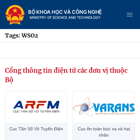
BỘ KHOA HỌC VÀ CÔNG NGHỆ
MINISTRY OF SCIENCE AND TECHNOLOGY
Tags: WSO2
Danh mục
Cổng thông tin điện tử các đơn vị thuộc
Trang chủ
Bộ
Giới thiệu
Chức năng nhiệm vụ
Tin tức sự kiện
Dịch vụ công
Cơ cấu tổ chức
Khoa học và Công nghệ
Cục Tần Số Vô Tuyến Điện
Cục An toàn bức xạ và hạt
Hệ thống văn bản
Lịch sử phát triển
Đổi mới sáng tạo
nhân