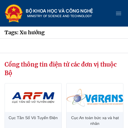
BỘ KHOA HỌC VÀ CÔNG NGHỆ
MINISTRY OF SCIENCE AND TECHNOLOGY
Tags: Xu hướng
Danh mục
Cổng thông tin điện tử các đơn vị thuộc
Trang chủ
Bộ
Giới thiệu
Chức năng nhiệm vụ
Tin tức sự kiện
Dịch vụ công
Cơ cấu tổ chức
Khoa học và Công nghệ
Cục Tần Số Vô Tuyến Điện
Cục An toàn bức xạ và hạt
Hệ thống văn bản
Lịch sử phát triển
Đổi mới sáng tạo
nhân