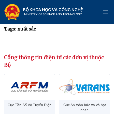
BỘ KHOA HỌC VÀ CÔNG NGHỆ
MINISTRY OF SCIENCE AND TECHNOLOGY
Tags: xuất sắc
Danh mục
Cổng thông tin điện tử các đơn vị thuộc
Trang chủ
Bộ
Giới thiệu
Chức năng nhiệm vụ
Tin tức sự kiện
Dịch vụ công
Cơ cấu tổ chức
Khoa học và Công nghệ
Cục Tần Số Vô Tuyến Điện
Cục An toàn bức xạ và hạt
Hệ thống văn bản
Lịch sử phát triển
Đổi mới sáng tạo
nhân