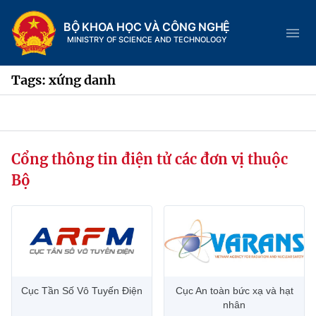
BỘ KHOA HỌC VÀ CÔNG NGHỆ
MINISTRY OF SCIENCE AND TECHNOLOGY
Tags: xứng danh
Danh mục
Cổng thông tin điện tử các đơn vị thuộc
Trang chủ
Bộ
Giới thiệu
Chức năng nhiệm vụ
Tin tức sự kiện
Dịch vụ công
Cơ cấu tổ chức
Khoa học và Công nghệ
Cục Tần Số Vô Tuyến Điện
Cục An toàn bức xạ và hạt
Hệ thống văn bản
Lịch sử phát triển
Đổi mới sáng tạo
nhân