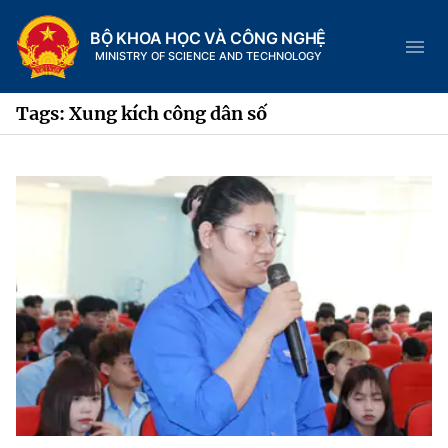
BỘ KHOA HỌC VÀ CÔNG NGHỆ
MINISTRY OF SCIENCE AND TECHNOLOGY
Tags: Xung kích công dân số
Danh mục
Trang chủ
Giới thiệu
Chức năng nhiệm vụ
Tin tức sự kiện
Dịch vụ công
Cơ cấu tổ chức
Khoa học và Công nghệ
Hệ thống văn bản
Lịch sử phát triển
Đổi mới sáng tạo