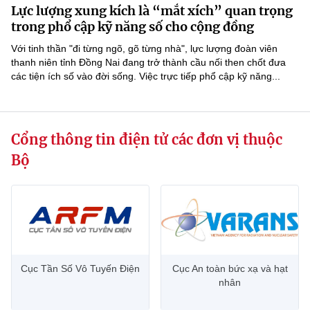
Lực lượng xung kích là “mắt xích” quan trọng
MST IOFFICE
Văn bản QPPL
Sở Khoa học và Công nghệ
Chuyển đổi số
trong phổ cập kỹ năng số cho cộng đồng
THỐNG KÊ
Với tinh thần "đi từng ngõ, gõ từng nhà", lực lượng đoàn viên
Văn bản chỉ đạo điều hành
Bưu chính, Viễn thông
thanh niên tỉnh Đồng Nai đang trở thành cầu nối then chốt đưa
các tiện ích số vào đời sống. Việc trực tiếp phổ cập kỹ năng...
Multimedia
Khoa học và Công nghệ
Lấy ý kiến người dân về dự thảo VBQPPL
Sở hữu trí tuệ
THƯ ĐIỆN TỬ
Đổi mới sáng tạo
Tiêu chuẩn, đo lường, chất lượng
Cổng thông tin điện tử các đơn vị thuộc
Khác
Chuyển đổi số
Năng lượng nguyên tử
Bộ
Videos
Bưu chính, Viễn thông
Tin tổng hợp
Infographic
Sở hữu trí tuệ
Tin địa phương
Ảnh
Tiêu chuẩn, đo lường, chất lượng
Voice
Cục Tần Số Vô Tuyến Điện
Cục An toàn bức xạ và hạt
nhân
Năng lượng nguyên tử
Nhiệm vụ trọng tâm