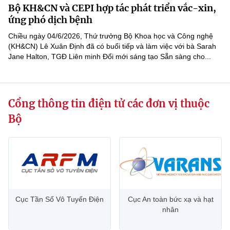
Bộ KH&CN và CEPI hợp tác phát triển vắc-xin,
MST IOFFICE
Văn bản QPPL
Sở Khoa học và Công nghệ
Chuyển đổi số
ứng phó dịch bệnh
THỐNG KÊ
Chiều ngày 04/6/2026, Thứ trưởng Bộ Khoa học và Công nghệ
Văn bản chỉ đạo điều hành
Bưu chính, Viễn thông
(KH&CN) Lê Xuân Định đã có buổi tiếp và làm việc với bà Sarah
Jane Halton, TGĐ Liên minh Đổi mới sáng tạo Sẵn sàng cho...
Multimedia
Khoa học và Công nghệ
Lấy ý kiến người dân về dự thảo VBQPPL
Sở hữu trí tuệ
THƯ ĐIỆN TỬ
Đổi mới sáng tạo
Tiêu chuẩn, đo lường, chất lượng
Cổng thông tin điện tử các đơn vị thuộc
Khác
Chuyển đổi số
Năng lượng nguyên tử
Bộ
Videos
Bưu chính, Viễn thông
Tin tổng hợp
Infographic
Sở hữu trí tuệ
Tin địa phương
Ảnh
Tiêu chuẩn, đo lường, chất lượng
Voice
Cục Tần Số Vô Tuyến Điện
Cục An toàn bức xạ và hạt
nhân
Năng lượng nguyên tử
Nhiệm vụ trọng tâm