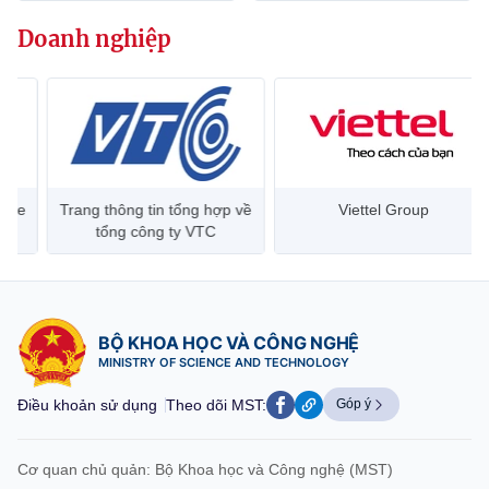
Chọn ngôn ngữ
Doanh nghiệp
Vietnamese
English
BỘ KHOA HỌC VÀ CÔNG NGHỆ
MINISTRY OF SCIENCE AND TECHNOLOGY
Trang thông tin tổng hợp về
Viettel Group
Điều khoản sử dụng
Theo dõi MST:
Góp ý
tổng công ty VTC
Cơ quan chủ quản: Bộ Khoa học và Công nghệ (MST)
Chịu trách nhiệm nội dung: Nguyễn Thị Hải Hằng
BỘ KHOA HỌC VÀ CÔNG NGHỆ
Giám đốc Trung tâm Truyền thông Khoa học và Công nghệ.
MINISTRY OF SCIENCE AND TECHNOLOGY
Liên hệ
Địa chỉ: Ban Biên tập Cổng TTĐT - 18 Nguyễn Du, TP. Hà Nội
Điều khoản sử dụng
Theo dõi MST:
Góp ý
Điện thoại: 024 3936 9506
Email:
stc@mst.gov.vn
©2026 Bản quyền thuộc Bộ Khoa Học và Công Nghệ
Cơ quan chủ quản: Bộ Khoa học và Công nghệ (MST)